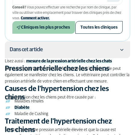
Conseil !
Vous pouvez effectuer une recherche par nom de clinique, par
ville ou utiliser votre emplacement pour trouver des cliniques près de chez
vous.
Comment activer.
Cliniques les plus proches
Toutes les cliniques
Dans cet article
Lisez aussi :
mesure de la pression artérielle chez les chats
Pression artérielle chez les chiens
Pression artérielle chez les chiens
Bien que l'hypertension soit plus fréquente chez les chats, elle peut
également se manifester chez les chiens. Le vétérinaire peut contrôler la
Causes de l'hypertension chez les chiens
pression artérielle de votre chien en effectuant une mesure.
Causes de l'hypertension chez les
Traitement de l'hypertension chez les chiens
chiens
L'hypertension chez les chiens peut être causée par :
Maladies rénales
Contrôle régulier de la pression artérielle
Diabète
Maladie de Cushing
Coûts d'une mesure de la pression artérielle chez les
Traitement de l'hypertension chez
chiens
les chiens
Si votre chien a une pression artérielle élevée et que la cause est
Questions ou doutes ?