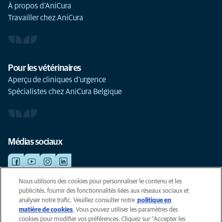
À propos d’AniCura
Travailler chez AniCura
Pour les vétérinaires
Aperçu de cliniques d'urgence
Spécialistes chez AniCura Belgique
Médias sociaux
Nous utilisons des cookies pour personnaliser le contenu et les
publicités, fournir des fonctionnalités liées aux réseaux sociaux et
©AniCura 2024
analyser notre trafic. Veuillez consulter notre
politique en
matière de cookies
(opens in a new tab)
. Vous pouvez utiliser les paramètres des
cookies pour modifier vos préférences. Cliquez sur "Accepter les