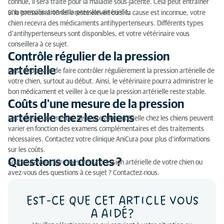
connue, il sera traité pour la maladie sous-jacente. Cela peut entraîner
une normalisation de la pression artérielle.
Si la pression artérielle reste élevée ou si la cause est inconnue, votre
chien recevra des médicaments antihypertenseurs. Différents types
d'antihypertenseurs sont disponibles, et votre vétérinaire vous
conseillera à ce sujet.
Contrôle régulier de la pression
artérielle
Il est important de faire contrôler régulièrement la pression artérielle de
votre chien, surtout au début. Ainsi, le vétérinaire pourra administrer le
bon médicament et veiller à ce que la pression artérielle reste stable.
Coûts d'une mesure de la pression
artérielle chez les chiens
Les coûts d'une mesure de la pression artérielle chez les chiens peuvent
varier en fonction des examens complémentaires et des traitements
nécessaires. Contactez votre clinique AniCura pour plus d'informations
sur les coûts.
Questions ou doutes ?
Souhaitez-vous faire mesurer la pression artérielle de votre chien ou
avez-vous des questions à ce sujet ? Contactez-nous.
EST-CE QUE CET ARTICLE VOUS
A AIDÉ?