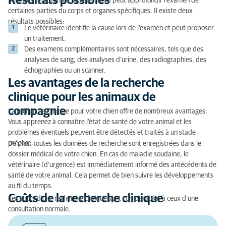
Résultats possibles
Selon les symptômes, le vétérinaire peut approfondir l'examen de
certaines parties du corps et organes spécifiques. Il existe deux
résultats possibles:
Le vétérinaire identifie la cause lors de l'examen et peut proposer
un traitement.
Des examens complémentaires sont nécessaires, tels que des
analyses de sang, des analyses d'urine, des radiographies, des
échographies ou un scanner.
Les avantages de la recherche
clinique pour les animaux de
compagnie
La recherche clinique pour votre chien offre de nombreux avantages.
Vous apprenez à connaître l'état de santé de votre animal et les
problèmes éventuels peuvent être détectés et traités à un stade
précoce.
De plus, toutes les données de recherche sont enregistrées dans le
dossier médical de votre chien. En cas de maladie soudaine, le
vétérinaire (d'urgence) est immédiatement informé des antécédents de
santé de votre animal. Cela permet de bien suivre les développements
au fil du temps.
Coûts de la recherche clinique
Les coûts d'une recherche clinique sont comparables à ceux d'une
consultation normale.