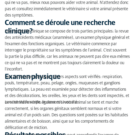
qui ne va pas, mieux nous pouvons aider votre animal. N'attendez donc
Les avantages de la recherche clinique pour les
pas et consultez immédiatement le vétérinaire si votre animal présente
animaux de compagnie
des symptômes.
Comment se déroule une recherche
Coûts de la recherche clinique
clinique?
Une recherche clinique se compose de trois parties principales: la revue
des antécédents médicaux (anamnèse), un examen physique général et
l'examen des fonctions organiques. Le vétérinaire commence par
interroger le propriétaire sur les symptômes de l'animal. C'est souvent
la partie la plus difficile, car les animaux ne peuvent pas dire eux-mêmes
ce qui ne va pas et ne montrent pas toujours clairement la douleur ou
l'inconfort.
Examen physique
Lors de l'examen physique, divers aspects sont vérifiés: respiration,
pouls, température, peau, pelage, ongles, muqueuses et ganglions
lymphatiques. La peau est examinée pour détecter des inflammations
et des décolorations, les oreilles, les yeux et les dents sont inspectés, et
avec un stéthoscope, le cœur est ausculté.
Le vétérinaire vérifie également si votre animal se tient et marche
correctement, si les organes génitaux semblent normaux et si votre
animal est d'un poids sain. Des questions sont posées sur les habitudes
alimentaires et de boisson, ainsi que sur les comportements de
défécation et de miction.