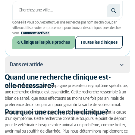
Conseil !
Vous pouvez effectuer une recherche par nom de clinique, par
ville ou utiliser votre emplacement pour trouver des cliniques près de chez
vous.
Comment activer.
Cliniques les plus proches
Toutes les cliniques
Dans cet article
Quand une recherche clinique est-
Quand une recherche clinique est-elle nécessaire?
elle nécessaire?
Lorsque votre animal de compagnie présente un symptôme spécifique,
une recherche clinique est essentielle. Cette recherche ressemble à un
Pourquoi une recherche clinique?
bilan de santé, que nous effectuons au moins une fois par an, mais de
préférence deux fois par an, pour garantir la santé de votre animal.
Comment se déroule une recherche clinique?
Pourquoi une recherche clinique?
Lors d'une recherche clinique, nous cherchons spécifiquement la cause
Examen physique
d'un symptôme. Cette recherche constitue toujours le point de départ
pour le vétérinaire lorsque votre animal a un problème, comme boiter,
Résultats possibles
avoir mal ou souffrir de diarrhée. Plus nous déterminons rapidement ce