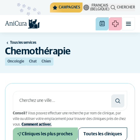
FRANÇAIS
CAMPAGNES
CHERCHER
(BELGIQUE)
Tous les services
Chemothérapie
Oncologie
Chat
Chien
Conseil !
Vous pouvez effectuer une recherche par nom de clinique, par
ville ou utiliser votre emplacement pour trouver des cliniques près de chez
vous.
Comment activer.
Cliniques les plus proches
Toutes les cliniques