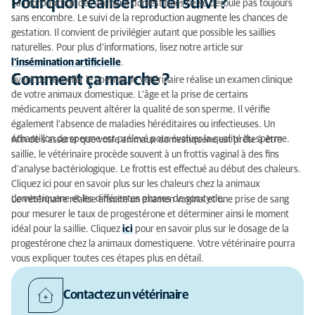
Pourquoi réaliser un tel suivi ?
La reproduction des animaux domestiques ne se déroule pas toujours
sans encombre. Le suivi de la reproduction augmente les chances de
gestation. Il convient de privilégier autant que possible les saillies
naturelles. Pour plus d’informations, lisez notre article sur
l'insémination artificielle
.
Comment ça marche ?
Avant de recueillir le sperme, le vétérinaire réalise un examen clinique
de votre animaux domestique. L'âge et la prise de certains
médicaments peuvent altérer la qualité de son sperme. Il vérifie
également l’absence de maladies héréditaires ou infectieuses. Un
échantillon de sperme est prélevé pour évaluer la qualité du sperme.
Afin de s’assurer que votre animaux domestiquene est prête à être
saillie, le vétérinaire procède souvent à un frottis vaginal à des fins
d’analyse bactériologique. Le frottis est effectué au début des chaleurs.
Cliquez ici pour en savoir plus sur les chaleurs chez la animaux
domestiquene et les différentes phases de son cycle.
Le vétérinaire réalise ensuite un examen vaginal et une prise de sang
pour mesurer le taux de progestérone et déterminer ainsi le moment
idéal pour la saillie. Cliquez
ici
pour en savoir plus sur le dosage de la
progestérone chez la animaux domestiquene. Votre vétérinaire pourra
vous expliquer toutes ces étapes plus en détail.
Contactez un vétérinaire