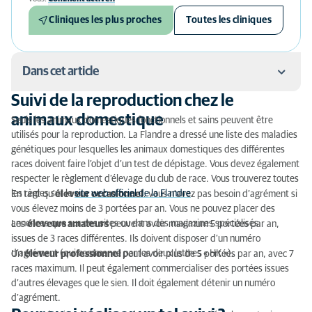
Cliniques les plus proches
Toutes les cliniques
Dans cet article
Suivi de la reproduction chez le
Suivi de la reproduction chez le animaux
animaux domestique
Seuls les animaux domestiques fonctionnels et sains peuvent être
domestique
utilisés pour la reproduction. La Flandre a dressé une liste des maladies
génétiques pour lesquelles les animaux domestiques des différentes
Pourquoi réaliser un tel suivi ?
races doivent faire l’objet d’un test de dépistage. Vous devez également
respecter le règlement d’élevage du club de race. Vous trouverez toutes
Comment ça marche ?
les règles sur le
site web officiel de la Flandre
.
En tant qu'
éleveur occasionnel
, vous n'avez pas besoin d’agrément si
vous élevez moins de 3 portées par an. Vous ne pouvez placer des
annonces que sur des sites ou dans des magazines spécialisés.
Les
éleveurs amateurs
peuvent avoir maximum 5 portées par an,
issues de 3 races différentes. Ils doivent disposer d’un numéro
d’agrément (qui commence par les deux lettres « HK »).
Un
éleveur professionnel
peut avoir plus de 5 portées par an, avec 7
races maximum. Il peut également commercialiser des portées issues
d’autres élevages que le sien. Il doit également détenir un numéro
d’agrément.