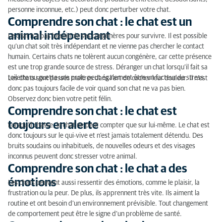
personne inconnue, etc.) peut donc perturber votre chat.
Comprendre son chat : le chat est un
animal indépendant
Le chat n’a pas besoin de ses congénères pour survivre. Il est possible
qu’un chat soit très indépendant et ne vienne pas chercher le contact
humain. Certains chats ne tolèrent aucun congénère, car cette présence
est une trop grande source de stress. Déranger un chat lorsqu’il fait sa
toilette ou guette une proie peut également être un facteur de stress.
Les chats sont passés maîtres dans l’art de cacher leur douleur. Il n’est
donc pas toujours facile de voir quand son chat ne va pas bien.
Observez donc bien votre petit félin.
Comprendre son chat : le chat est
toujours en alerte
Lorsqu’il chasse, le chat ne peut compter que sur lui-même. Le chat est
donc toujours sur le qui-vive et n’est jamais totalement détendu. Des
bruits soudains ou inhabituels, de nouvelles odeurs et des visages
inconnus peuvent donc stresser votre animal.
Comprendre son chat : le chat a des
émotions
Les chats peuvent aussi ressentir des émotions, comme le plaisir, la
frustration ou la peur. De plus, ils apprennent très vite. Ils aiment la
routine et ont besoin d’un environnement prévisible. Tout changement
de comportement peut être le signe d’un problème de santé.