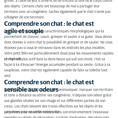
griffes, à l’aide de jets d’urine et en se frottant la tête ou le corps contre
capacité d’adaptation
des objets. Certains chats ont beaucoup de mal à partager leur
territoire avec un congénère. Sachez également que le chat n’aime pas
s’éloigner de son territoire.
Comprendre son chat : le chat est
agile et souple
Le chat possède certaines caractéristiques morphologiques qui lui
permettent de chasser, courir, grimper et sauter à sa guise. Vous devez
donc donner à votre chat la possibilité de grimper et de sauter. Ne vous
étonnez pas si vous le retrouvez dans les endroits les plus insolites.
Votre petit félin est particulièrement doué pour les mouvements rapides
et explosifs.
Le chat est plus actif dans la demi-heure qui suit son réveil, c’est sa
façon à lui d’évacuer l’énergie accumulée pendant sa sieste. Grâce à sa
souplesse, votre chat est également capable de faire sa toilette tout
seul.
Comprendre son chat : le chat est
sensible aux odeurs
Le chat se sert de son odorat pour communiquer, marquer son territoire
et tenir à distance ou attirer ses congénères. Il dépose son odeur grâce
aux glandes situées sur son visage et sur différentes parties de son
corps. Les chats laissent des traces olfactives sur les objets et les
personnes pour se sentir en sécurité.
La présence de nouvelles odeurs dans son environnement (nouveaux
meubles ou objets de décoration, produits d’entretien, désodorisants,