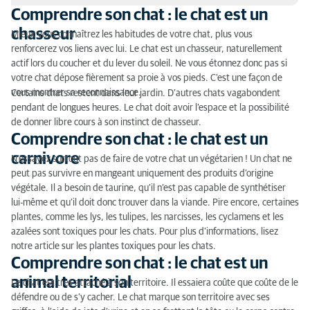
Comprendre son chat : le chat est un
Comprendre son chat : le chat est un chasseur
chasseur
Mieux vous connaîtrez les habitudes de votre chat, plus vous
renforcerez vos liens avec lui. Le chat est un chasseur, naturellement
Comprendre son chat : le chat est un carnivore
actif lors du coucher et du lever du soleil. Ne vous étonnez donc pas si
votre chat dépose fièrement sa proie à vos pieds. C’est une façon de
Comprendre son chat : le chat est un animal
vous montrer sa reconnaissance.
Certains chats restent dans leur jardin. D’autres chats vagabondent
territorial
pendant de longues heures. Le chat doit avoir l’espace et la possibilité
de donner libre cours à son instinct de chasseur.
Comprendre son chat : le chat est agile et souple
Comprendre son chat : le chat est un
Comprendre son chat : le chat est sensible aux
carnivore
N’essayez surtout pas de faire de votre chat un végétarien ! Un chat ne
odeurs
peut pas survivre en mangeant uniquement des produits d’origine
végétale. Il a besoin de taurine, qu’il n’est pas capable de synthétiser
Comprendre son chat : le chat est un animal
lui-même et qu’il doit donc trouver dans la viande. Pire encore, certaines
indépendant
plantes, comme les lys, les tulipes, les narcisses, les cyclamens et les
azalées sont toxiques pour les chats. Pour plus d’informations, lisez
Comprendre son chat : le chat est toujours en alerte
notre article sur les plantes toxiques pour les chats.
Comprendre son chat : le chat est un
Comprendre son chat : le chat a des émotions
animal territorial
Le chat est très attaché à son territoire. Il essaiera coûte que coûte de le
Comprendre son chat : le chat possède une grande
défendre ou de s’y cacher. Le chat marque son territoire avec ses