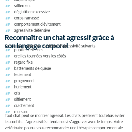
sifflement
déglutition excessive
corps ramassé
comportement d’évitement
agressivité défensive
Reconnaître un chat agressif grâce à
son langage corporel
Le chat peut montrer les signes d’agressivité suivants :
pupilles rétrécies
oreilles tournées vers les côtés
regard fixe
battements de queue
feulement
grognement
hurlement
cris
sifflement
crachement
morsure
Tout chat peut se montrer agressif. Les chats préfèrent toutefois éviter
les conflits. L’agressivité a tendance à s’aggraver avec le temps. Votre
vétérinaire pourra vous recommander une thérapie comportementale