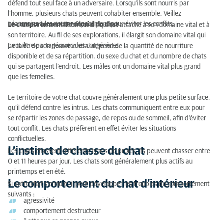
défend tout seul face à un adversaire. Lorsqu’ils sont nourris par
l’homme, plusieurs chats peuvent cohabiter ensemble. Veillez
Comment savoir si votre chat est heureux avec
néanmoins à les nourrir séparément pour éviter les conflits.
Le comportement territorial du chat
Le chat est un animal territorial, qui est attaché à son domaine vital et à
vous ?
son territoire. Au fil de ses explorations, il élargit son domaine vital qui
peut être partagé avec des congénères.
La taille de son domaine vital dépend de la quantité de nourriture
disponible et de sa répartition, du sexe du chat et du nombre de chats
qui se partagent l’endroit. Les mâles ont un domaine vital plus grand
que les femelles.
Le territoire de votre chat couvre généralement une plus petite surface,
qu’il défend contre les intrus. Les chats communiquent entre eux pour
se répartir les zones de passage, de repos ou de sommeil, afin d’éviter
tout conflit. Les chats préfèrent en effet éviter les situations
conflictuelles.
L’instinct de chasse du chat
Les chats chassent différents types de proies. Ils peuvent chasser entre
0 et 11 heures par jour. Les chats sont généralement plus actifs au
printemps et en été.
Le comportement du chat d’intérieur
Si votre chat s’ennuie, il peut développer les troubles du comportement
suivants :
agressivité
comportement destructeur