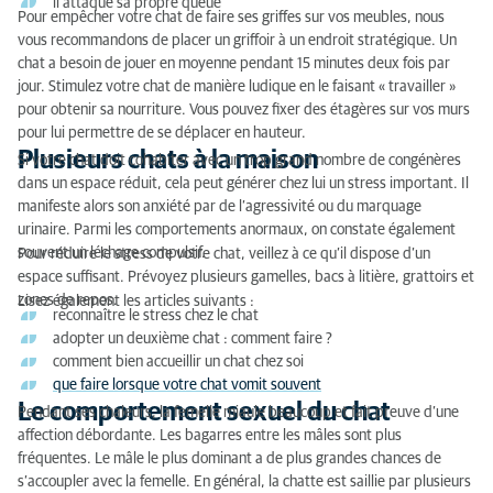
il attaque sa propre queue
Pour empêcher votre chat de faire ses griffes sur vos meubles, nous
vous recommandons de placer un griffoir à un endroit stratégique. Un
chat a besoin de jouer en moyenne pendant 15 minutes deux fois par
jour. Stimulez votre chat de manière ludique en le faisant « travailler »
pour obtenir sa nourriture. Vous pouvez fixer des étagères sur vos murs
pour lui permettre de se déplacer en hauteur.
Plusieurs chats à la maison
Si votre chat doit cohabiter avec un trop grand nombre de congénères
dans un espace réduit, cela peut générer chez lui un stress important. Il
manifeste alors son anxiété par de l’agressivité ou du marquage
urinaire. Parmi les comportements anormaux, on constate également
souvent un léchage compulsif.
Pour réduire le stress de votre chat, veillez à ce qu’il dispose d’un
espace suffisant. Prévoyez plusieurs gamelles, bacs à litière, grattoirs et
zones de repos.
Lisez également les articles suivants :
reconnaître le stress chez le chat
adopter un deuxième chat : comment faire ?
comment bien accueillir un chat chez soi
que faire lorsque votre chat vomit souvent
Le comportement sexuel du chat
Pendant ses chaleurs, la femelle miaule beaucoup et fait preuve d’une
affection débordante. Les bagarres entre les mâles sont plus
fréquentes. Le mâle le plus dominant a de plus grandes chances de
s’accoupler avec la femelle. En général, la chatte est saillie par plusieurs