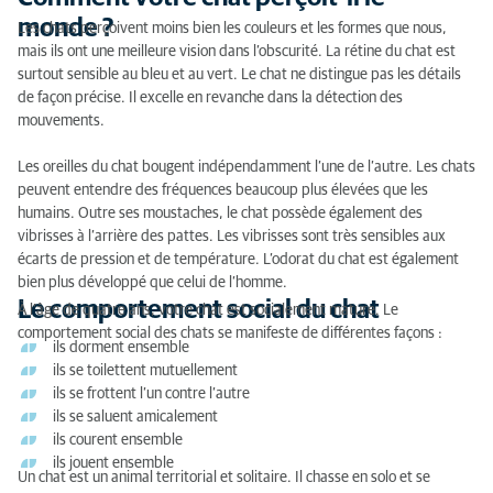
Comment votre chat perçoit-il le monde ?
monde ?
Les chats perçoivent moins bien les couleurs et les formes que nous,
mais ils ont une meilleure vision dans l’obscurité. La rétine du chat est
Le comportement social du chat
surtout sensible au bleu et au vert. Le chat ne distingue pas les détails
de façon précise. Il excelle en revanche dans la détection des
L’instinct de chasse du chat
mouvements.
Le comportement du chat d’intérieur
Les oreilles du chat bougent indépendamment l’une de l’autre. Les chats
Plusieurs chats à la maison
peuvent entendre des fréquences beaucoup plus élevées que les
humains. Outre ses moustaches, le chat possède également des
Le comportement sexuel du chat
vibrisses à l’arrière des pattes. Les vibrisses sont très sensibles aux
écarts de pression et de température. L’odorat du chat est également
Comment votre chat communique-t-il ?
bien plus développé que celui de l’homme.
Le comportement social du chat
À l’âge de quatre ans, votre chat est socialement mature. Le
Reconnaître un chat anxieux grâce à son langage
comportement social des chats se manifeste de différentes façons :
corporel
ils dorment ensemble
ils se toilettent mutuellement
Reconnaître un chat agressif grâce à son langage
ils se frottent l’un contre l’autre
ils se saluent amicalement
corporel
ils courent ensemble
Reconnaître un chat stressé grâce à son langage
ils jouent ensemble
Un chat est un animal territorial et solitaire. Il chasse en solo et se
corporel