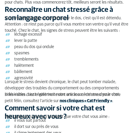
pour chats. Plus vous commencerez tôt, meilleurs seront les résultats.
Reconnaître un chat stressé grâce à
son langage corporel
Si un chat est allongé sur le côté ou sur le dos, c’est qu’il est détendu.
Attention : ce n’est pas parce qu’il vous montre son ventre qu’il veut être
touché. Chez le chat, les signes de stress peuvent être les suivants :
léchage excessif
lever la patte
peau du dos qui ondule
spasmes
tremblements
halètement
bâillement
agressivité
Lorsque le stress devient chronique, le chat peut tomber malade,
développer des troubles du comportement ou des comportements
indésirables. Lisez également notre article sur le stress chez le chat.
Si les visites chez le vétérinaire sont une source de stress pour votre
petit félin, consultez l’article sur
nos cliniques « Cat Friendly »
.
Comment savoir si votre chat est
heureux avec vous ?
Voici quelques signes qui prouvent que votre chat vous aime :
il vous suit partout
il dort sur ou près de vous