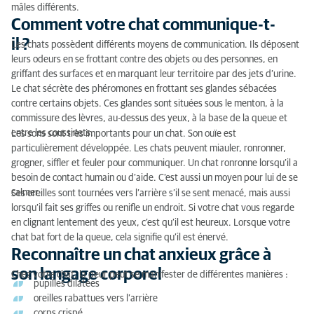
mâles différents.
Comment votre chat communique-t-
il ?
Les chats possèdent différents moyens de communication. Ils déposent
leurs odeurs en se frottant contre des objets ou des personnes, en
griffant des surfaces et en marquant leur territoire par des jets d’urine.
Le chat sécrète des phéromones en frottant ses glandes sébacées
contre certains objets. Ces glandes sont situées sous le menton, à la
commissure des lèvres, au-dessus des yeux, à la base de la queue et
entre les coussinets.
Les sons sont très importants pour un chat. Son ouïe est
particulièrement développée. Les chats peuvent miauler, ronronner,
grogner, siffler et feuler pour communiquer. Un chat ronronne lorsqu’il a
besoin de contact humain ou d’aide. C’est aussi un moyen pour lui de se
calmer.
Ses oreilles sont tournées vers l’arrière s’il se sent menacé, mais aussi
lorsqu’il fait ses griffes ou renifle un endroit. Si votre chat vous regarde
en clignant lentement des yeux, c’est qu’il est heureux. Lorsque votre
chat bat fort de la queue, cela signifie qu’il est énervé.
Reconnaître un chat anxieux grâce à
son langage corporel
Chez votre chat, la peur peut se manifester de différentes manières :
pupilles dilatées
oreilles rabattues vers l’arrière
corps crispé