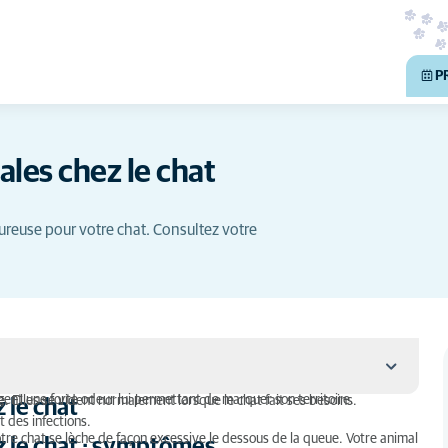
P
les chez le chat
ureuse pour votre chat. Consultez votre
gent une forte odeur lui permettant de marquer son territoire.
. Elles se vident normalement lorsque le chat fait ses besoins.
 le chat
 des infections.
re chat se lèche de façon excessive le dessous de la queue. Votre animal
z le chat : symptômes