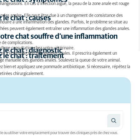
mangeaisons. En cas d’infection aiguë, la peau de la zone anale est rouge
ymptômes
landes anales. Elle peut être due à un changement de consistance des
le chat : causes
ses
nduire à une inflammation des glandes. Parfois, le problème se situe au
arrhées peuvent également entraîner une inflammation des glandes anales.
uffre d’une inflammation des glandes anales ?
votre chat souffre d’une inflammation
gnostic
e de complications.
 d’une consultation chez votre vétérinaire.
le chat : diagnostic
et à la désinfection des glandes anales. Il prescrira également un
aitement
le chat : traitement
nge manuelle des glandes anales. Soulevez la queue de votre animal.
ez bien et appliquez une pommade antibiotique. Si nécessaire, répétez la
etirées chirurgicalement.
le ou utiliser votre emplacement pour trouver des cliniques près de chez vous.