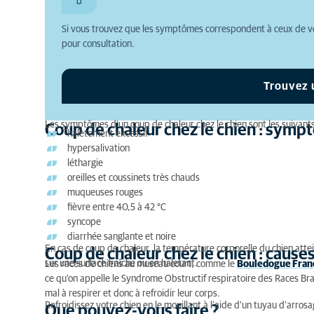
Coup de chaleur chez le chien : causes
Si vous trouvez que les symptômes correspondent à ceux de v
Que pouvez-vous faire ?
pour consultation.
Quand consulter un vétérinaire ?
Trouvez 
Coup de chaleur chez le chien : traitement
Les symptômes d’un coup de chaleur chez le chien sont les suivants
Coup de chaleur chez le chien : sym
halètement excessif
hypersalivation
léthargie
oreilles et coussinets très chauds
muqueuses rouges
fièvre entre 40,5 à 42 °C
syncope
diarrhée sanglante et noire
En cas de coup de chaleur, la température corporelle du chien atte
Coup de chaleur chez le chien : cause
sur une surface fraîche ou en haletant.
Les races de chiens au museau court, comme le
Bouledogue Fran
ce qu’on appelle le Syndrome Obstructif respiratoire des Races B
mal à respirer et donc à refroidir leur corps.
Refroidissez votre chien en le mouillant à l’aide d’un tuyau d’arros
Que pouvez-vous faire ?