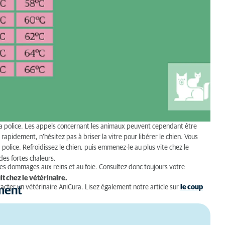
la police. Les appels concernant les animaux peuvent cependant être
 rapidement, n’hésitez pas à briser la vitre pour libérer le chien. Vous
olice. Refroidissez le chien, puis emmenez-le au plus vite chez le
des fortes chaleurs.
des dommages aux reins et au foie. Consultez donc toujours votre
it chez le vétérinaire.
tacter
un vétérinaire AniCura. Lisez également notre article sur
le coup
ement