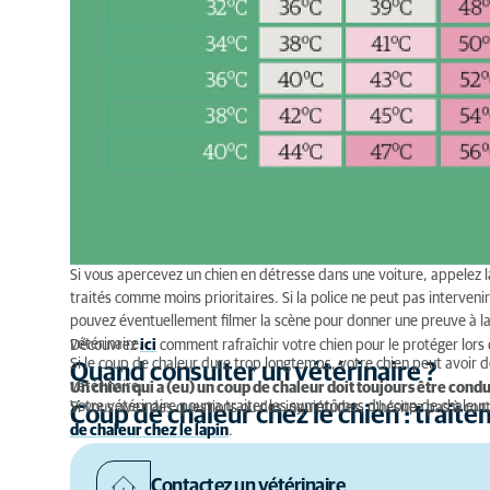
Si vous apercevez un chien en détresse dans une voiture, appelez 
traités comme moins prioritaires. Si la police ne peut pas intervenir
pouvez éventuellement filmer la scène pour donner une preuve à la p
vétérinaire.
Découvrez
ici
comment rafraîchir votre chien pour le protéger lors 
Si le coup de chaleur dure trop longtemps, votre chien peut avoir 
Quand consulter un vétérinaire ?
vétérinaire.
Un chien qui a (eu) un coup de chaleur doit toujours être condu
Votre vétérinaire pourra traiter les symptômes du coup de chaleur.
Si vous avez des questions ou des inquiétudes, n’hésitez pas à
con
Coup de chaleur chez le chien : trait
de chaleur chez le lapin
.
Contactez un vétérinaire