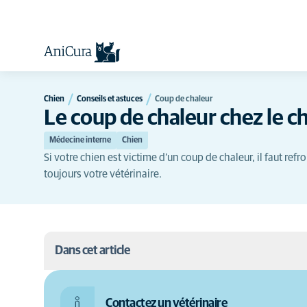
Chien
Conseils et astuces
Coup de chaleur
Le coup de chaleur chez le c
Médecine interne
Chien
Si votre chien est victime d’un coup de chaleur, il faut re
toujours votre vétérinaire.
Dans cet article
Coup de chaleur chez le chien : symptômes
Contactez un vétérinaire