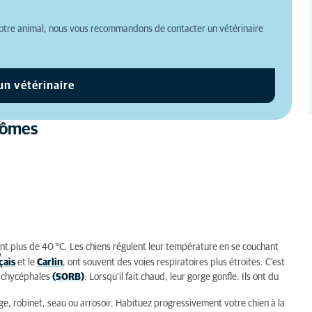
otre animal, nous vous recommandons de contacter un vétérinaire
un vétérinaire
 :
ptômes
int plus de 40 °C. Les chiens régulent leur température en se couchant
s
çais
et le
Carlin
, ont souvent des voies respiratoires plus étroites. C’est
rachycéphales
(SORB)
. Lorsqu’il fait chaud, leur gorge gonfle. Ils ont du
age, robinet, seau ou arrosoir. Habituez progressivement votre chien à la