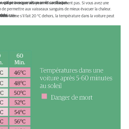
que qui provoquerait un arrêt cardiaque.
n veillant à ce que ses yeux ne se dessèchent pas. Si vous avez une
n de permettre aux vaisseaux sanguins de mieux évacuer la chaleur.
rs lui.
hien.
pothermie.
illée. Même s’il fait 20 °C dehors, la température dans la voiture peut