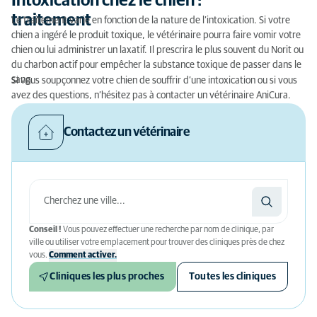
Intoxication chez le chien :
traitement
Le traitement varie en fonction de la nature de l’intoxication. Si votre
chien a ingéré le produit toxique, le vétérinaire pourra faire vomir votre
chien ou lui administrer un laxatif. Il prescrira le plus souvent du Norit ou
du charbon actif pour empêcher la substance toxique de passer dans le
sang.
Si vous soupçonnez votre chien de souffrir d’une intoxication ou si vous
avez des questions, n’hésitez pas à contacter un vétérinaire AniCura.
Contactez un vétérinaire
Conseil !
Vous pouvez effectuer une recherche par nom de clinique, par
ville ou utiliser votre emplacement pour trouver des cliniques près de chez
vous.
Comment activer.
Cliniques les plus proches
Toutes les cliniques