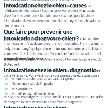
Intoxication chez le chien : causes
Il existe un certain nombre de fleurs, de plantes, d’aliments, de
médicaments, etc. qui sont toxiques pour votre chien. Nous avons
dressé une liste de toutes les substances toxiques pour les chiens.
L’intoxication de votre chien peut avoir lieu par ingestion, inhalation ou
simple contact.
Que faire pour prévenir une
intoxication chez votre chien ?
Placez les aliments dangereux hors de portée de votre chien et faites
attention à ce qu’il avale au cours de vos promenades. Si votre animal a
malgré tout mangé quelque chose de toxique, ne tentez pas de le faire
vomir avec du sel. Cela peut en effet conduire à une intoxication au sel,
qui peut lui être fatale.
N'utilisez surtout pas de sel !
Si son pelage a été en contact avec le produit toxique, lavez-le avec du
Biotex vert.
Intoxication chez le chien : diagnostic
Le diagnostic d’une intoxication est établi lors d'une consultation chez
votre vétérinaire. Votre vétérinaire vous posera plusieurs questions :
le nom de la substance et la quantité ingérée
l’heure supposée de l’ingestion
les symptômes
le poids et l’âge de votre chien
Plus la prise en charge est précoce, meilleur sera le pronostic. Une prise
de sang est souvent nécessaire pour affiner le diagnostic.