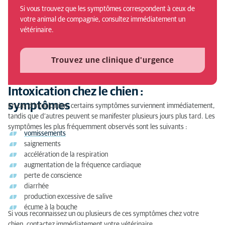
Si vous trouvez que les symptômes correspondent à ceux de
Que faire pour prévenir une intoxication chez votre
votre animal de compagnie, consultez immédiatement un
chien ?
vétérinaire.
Intoxication chez le chien : diagnostic
Trouvez une clinique d'urgence
Intoxication chez le chien : traitement
Intoxication chez le chien :
symptômes
En cas d’intoxication, certains symptômes surviennent immédiatement,
tandis que d’autres peuvent se manifester plusieurs jours plus tard. Les
symptômes les plus fréquemment observés sont les suivants :
vomissements
saignements
accélération de la respiration
augmentation de la fréquence cardiaque
perte de conscience
diarrhée
production excessive de salive
écume à la bouche
Si vous reconnaissez un ou plusieurs de ces symptômes chez votre
chien, contactez immédiatement votre vétérinaire.