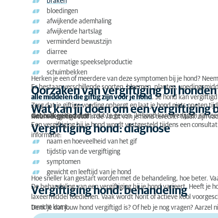
braken
bloedingen
afwijkende ademhaling
afwijkende hartslag
verminderd bewustzijn
diarree
overmatige speekselproductie
schuimbekken
Herken je een of meerdere van deze symptomen bij je hond? Neem d
Er bestaan verschillende soorten, bloemen, planten, voedingsmiddele
Oorzaken van vergiftiging bij honden
alle middelen die giftig zijn voor je hond
. Je hond kan vergiftigd
Zorg dat je giftige voeding opbergt en laat je hond niets opeten ti
Wat kan jij doen om een vergiftiging 
niet braken door hem zout te geven. Je hond kan overlijden aan een
Gebruik geen zout!
Kwam de giftige stof in de vacht van je hond terecht? Maak zijn v
Een vergiftiging bij je hond wordt vastgesteld tijdens een consultati
Vergiftiging hond: diagnose
informatie:
naam en hoeveelheid van het gif
tijdstip van de vergiftiging
symptomen
gewicht en leeftijd van je hond
Hoe sneller kan gestart worden met de behandeling, hoe beter. V
De behandeling van een vergiftiging bij je hond varieert. Heeft je 
Vergiftiging hond: behandeling
laxeermiddel toedienen. Vaak wordt Norit of actieve kool voorgesc
terecht komt.
Denk je dat jouw hond vergiftigd is? Of heb je nog vragen? Aarzel 