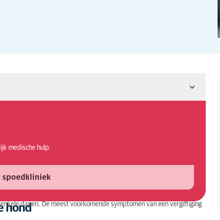
lijk medische hulp.
te voorkomen?
 spoedkliniek
a enkele dagen. De meest voorkomende symptomen van een vergiftiging
je hond