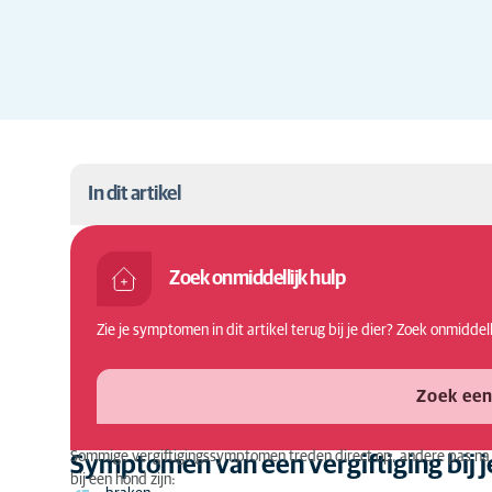
In dit artikel
Symptomen van een vergiftiging bij je hond
Zoek onmiddellijk hulp
Oorzaken van vergiftiging bij honden
Zie je symptomen in dit artikel terug bij je dier? Zoek onmiddel
Wat kan jij doen om een vergiftiging bij je hond 
Vergiftiging hond: diagnose
Zoek een
Vergiftiging hond: behandeling
Sommige vergiftigingssymptomen treden direct op, andere pas n
Symptomen van een vergiftiging bij 
bij een hond zijn: