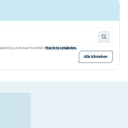
eken bij u in de buurt te vinden.
Hoe in te schakelen.
Alle klinieken