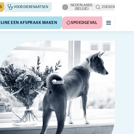
NEDERLANDS
S
VOOR DIERENARTSEN
ZOEKEN
(BELGIË)
LINE EEN AFSPRAAK MAKEN
SPOEDGEVAL