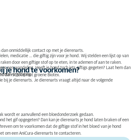
an onmiddellijk contact op met je dierenarts.
n, medicatie … die giftig zijn voor je hond. Wij stelden een lijst op van
 raken door een giftige stof op te eten, in te ademen of aan te raken.
jdens een wandeling. Heeft je hond toch iets giftigs gegeten? Laat hem dan
bij je hond te voorkomen?
 zoutvergiftiging.
acht dan schoon met groene Biotex.
e bij je dierenarts. Je dierenarts vraagt altijd naar de volgende
aak wordt er aanvullend een bloedonderzoek gedaan.
hond het gif opgegeten? Dan kan je dierenarts je hond laten braken of een
hreven om te voorkomen dat de giftige stof in het bloed van je hond
niet om een AniCura-dierenarts te contacteren.