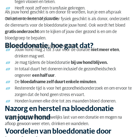
tegen vlooien en teken.
Heeft nooit zelf een transfusie gekregen.
Als jouw hond geschikt is om donor te worden, kun je een afspraak
maken voor de eerste donatie.
Om zeker te weten of jouw dier fysiek geschikt is als donor, onderzoekt
de dierenarts voor de bloeddonatie jouw hond. Ook wordt het bloed
gratis onderzocht
om te kijken of jouw dier gezond is en om de
bloedgroep te bepalen.
Bloeddonatie, hoe gaat dat?
Bloed doneren doet geen pijn bij uw hond.
Jouw hond mag 2 tot 3 uur voor de donatie
niet meer eten
,
drinken mag wel.
Je mag tijdens de bloeddonatie
bij uw hond blijven.
In totaal duurt het doneren inclusief de gezondheidscheck
ongeveer
een half uur
.
De
bloedafname zelf duurt enkele minuten
.
Resterende tijd is voor het gezondheidsonderzoek en om ervoor te
zorgen dat de hond geen stress ervaart.
Honden kunnen elke drie tot zes maanden bloed doneren.
Nazorg en herstel na bloeddonatie
van jouw hond
Donorhonden hebben nauwelijks last van een donatie en mogen na
afloop gewoon weer eten, drinken en wandelen.
Voordelen van bloeddonatie door