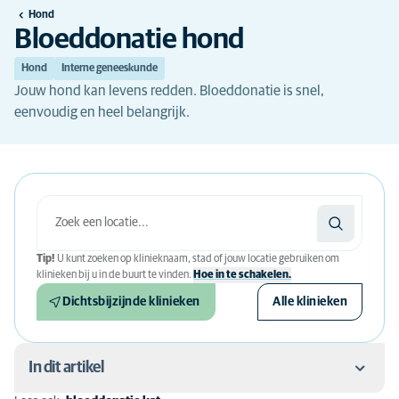
Hond
Bloeddonatie hond
Hond
Interne geneeskunde
Jouw hond kan levens redden. Bloeddonatie is snel,
eenvoudig en heel belangrijk.
Tip!
U kunt zoeken op klinieknaam, stad of jouw locatie gebruiken om
klinieken bij u in de buurt te vinden.
Hoe in te schakelen.
Dichtsbijzijnde klinieken
Alle klinieken
In dit artikel