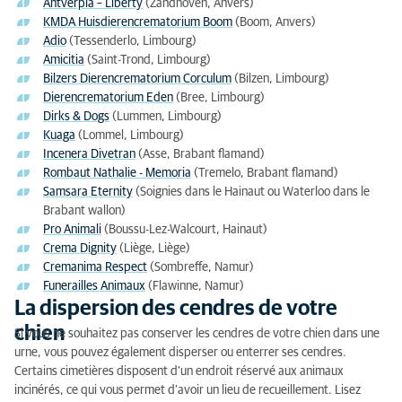
Antverpia – Liberty
(Zandhoven, Anvers)
KMDA Huisdierencrematorium Boom
(Boom, Anvers)
Adio
(Tessenderlo, Limbourg)
Amicitia
(Saint-Trond, Limbourg)
Bilzers Dierencrematorium Corculum
(Bilzen, Limbourg)
Dierencrematorium Eden
(Bree, Limbourg)
Dirks & Dogs
(Lummen, Limbourg)
Kuaga
(Lommel, Limbourg)
Incenera Divetran
(Asse, Brabant flamand)
Rombaut Nathalie - Memoria
(Tremelo, Brabant flamand)
Samsara Eternity
(Soignies dans le Hainaut ou Waterloo dans le
Brabant wallon)
Pro Animali
(Boussu-Lez-Walcourt, Hainaut)
Crema Dignity
(Liège, Liège)
Cremanima Respect
(Sombreffe, Namur)
Funerailles Animaux
(Flawinne, Namur)
La dispersion des cendres de votre
chien
Si vous ne souhaitez pas conserver les cendres de votre chien dans une
urne, vous pouvez également disperser ou enterrer ses cendres.
Certains cimetières disposent d’un endroit réservé aux animaux
incinérés, ce qui vous permet d’avoir un lieu de recueillement. Lisez