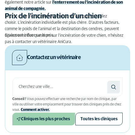
également notre article sur
l’enterrement ou l’incinération de son
animal de compagnie.
Prix de l’incinération d’un chien
Le prix d’une incinération dépend du service que vous allez
choisir. L’incinération individuelle est plus chère. D'autres facteurs,
comme le poids de l’animal et la destination des cendres, peuvent
également influer sur le prix.
Si vous avez des questions sur l’incinération de votre chien, n’hésitez
pas à contacter un vétérinaire AniCura.
Contactez un vétérinaire
Conseil !
Vous pouvez effectuer une recherche par nom de clinique, par
ville ou utiliser votre emplacement pour trouver des cliniques près de chez
vous.
Comment activer.
Cliniques les plus proches
Toutes les cliniques