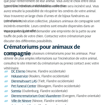
que pour l'enterrement de leur animal. Vous avez le choix entre deux
types d’incinération : individuelle ou collective.
Lors d'une incinération individuelle, votre chien sera incinéré seul. Vous
Crématoriums pour animaux de compagnie
aurez ensuite la possibilité de récupérer les cendres de votre animal.
Vous trouverez un large choix d’urnes et de bijoux funéraires au
La dispersion des cendres de votre chien
crématorium.
Lors d'une incinération collective, plusieurs animaux de compagnie sont
incinérés ensemble. Leurs cendres sont ensuite dispersées dans un
Prix de l’incinération d’un chien
espace prévu à cet effet.
Vous pouvez également demander une empreinte de la patte ou une
touffe de poils de votre chien. Contactez votre crématorium pour
discuter des différentes possibilités.
Crématoriums pour animaux de
compagnie
En Belgique, il existe plusieurs crématoriums pour les animaux. Pour
obtenir de plus amples informations sur l’incinération de votre animal,
consultez le site Internet du crématorium ou prenez contact avec votre
vétérinaire.
DC Eterno
(Veurne, Flandre occidentale)
Hokaservice
(Roulers, Flandre occidentale)
Dierenuitvaart LAS
(Tielt, Flandre occidentale)
Pet Funeral Center
(Bissegem, Flandre occidentale)
Somnia
(Oudenburg, Flandre occidentale)
Dierencrematorium Oost-Vlaanderen
(Evergem, Flandre orientale)
Ville de Ninove
(Ninove, Flandre orientale)