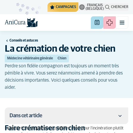
FRANÇAIS
CAMPAGNES
CHERCHER
(BELGIQUE)
Conseils et astuces
La crémation de votre chien
Médecine vétérinaire générale
Chien
Perdre son fidèle compagnon est toujours un moment très
pénible à vivre. Vous serez néanmoins amené à prendre des
décisions importantes. Voici quelques conseils pour vous
aider.
Dans cet article
Faire crématiser son chien
La plupart des propriétaires préfèrent opter pour l’incinération plutôt
Faire crématiser son chien