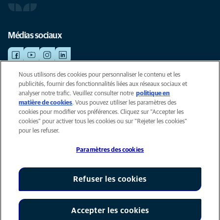
Médias sociaux
Nous utilisons des cookies pour personnaliser le contenu et les
publicités, fournir des fonctionnalités liées aux réseaux sociaux et
©AniCura 2024
analyser notre trafic. Veuillez consulter notre
politique en
matière de cookies
(opens in a new tab)
. Vous pouvez utiliser les paramètres des
cookies pour modifier vos préférences. Cliquez sur "Accepter les
Cookies
cookies" pour activer tous les cookies ou sur "Rejeter les cookies"
Privacyverklaring
pour les refuser.
Gebruiksvoorwaarden
Paramètres des cookies
Accessibility
Global Human Rights
AniCura est un affilié de Mars, Inc © 2026
Refuser les cookies
Accepter les cookies
Paramètres des cookies