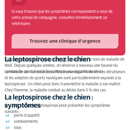
La leptospirose chez le chien : symptômes
Si vous trouvez que les symptômes correspondent à ceux de
La leptospirose chez le chien : cause
votre animal de compagnie, consultez immédiatement un
vétérinaire.
Pourquoi consulter un vétérinaire si votre chien
contracte la leptospirose ?
Trouvez une clinique d'urgence
La leptospirose chez le chien : diagnostic
La leptospirose chez le chien : traitement
La leptospirose chez le chien
La forme grave de la leptospirose est connue sous le nom de maladie de
Weil. Depuis quelques années, on observe à nouveau une hausse du
nombre de cas. La maladie s’attaque aux organes du chien.
La maladie de Weil peut aussi être transmise à l’homme. Les dératiseurs
et les adeptes de sports nautiques sont particulièrement exposés à la
leptospirose. Un chien peut donc transmettre la maladie à son maître.
Chez l’homme, la maladie conduit au décès dans 5 % des cas.
La leptospirose chez le chien :
symptômes
Un chien atteint de leptospirose peut présenter les symptômes
suivants :
perte d’appétit
vomissements
toux