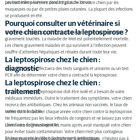
peuvent même survivre pendant plus de 3 mois.
Les bactéries pénètrent dans l’organisme de votre chien par les
muqueuses ou par de petites plaies cutanées. La plupart des infections
se produisent en été.
Pourquoi consulter un vétérinaire si
votre chien contracte la leptospirose ?
Plus vous attendez, plus les organes de votre chien risquent d’être
gravement touchés. La maladie de Weil est potentiellement mortelle.
Les chiens gravement malades et qui survivent à l’infection peuvent
souffrir d’atteintes hépatiques et rénales durant toute leur vie.
La leptospirose chez le chien :
diagnostic
Votre vétérinaire effectuera des tests sanguins et urinaires ou un test
PCR afin de déterminer votre chien a contracté la leptospirose.
La leptospirose chez le chien :
traitement
Un chien atteint de leptospirose doit être isolé et a besoin de soins
médicaux immédiats. Outre le traitement des symptômes, votre chien
recevra des antibiotiques. Chez les animaux non vaccinés, le taux de
survie est très faible.
Veillez donc à vacciner chaque année votre chien contre la leptospirose.
Ne fréquentez pas les lieux infestés de rongeurs et ne laissez pas votre
chien boire de l’eau stagnante.
Lavez-vous soigneusement les mains après avoir manipulé votre chien
pour éviter toute contamination. Votre chien n’est plus contagieux
24 heures après le début du traitement antibiotique.
Si vous avez encore des questions sur la leptospirose, n’hésitez pas à