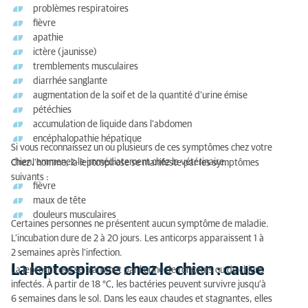
problèmes respiratoires
fièvre
apathie
ictère (jaunisse)
tremblements musculaires
diarrhée sanglante
augmentation de la soif et de la quantité d’urine émise
pétéchies
accumulation de liquide dans l’abdomen
encéphalopathie hépatique
Si vous reconnaissez un ou plusieurs de ces symptômes chez votre
chien, emmenez-le immédiatement chez le vétérinaire.
Chez l’homme, la leptospirose se manifeste par les symptômes
suivants :
fièvre
maux de tête
douleurs musculaires
Certaines personnes ne présentent aucun symptôme de maladie.
L’incubation dure de 2 à 20 jours. Les anticorps apparaissent 1 à
2 semaines après l’infection.
La leptospirose chez le chien : cause
La leptospirose se transmet par l’urine de rongeurs ou de chiens
infectés. À partir de 18 °C, les bactéries peuvent survivre jusqu’à
6 semaines dans le sol. Dans les eaux chaudes et stagnantes, elles