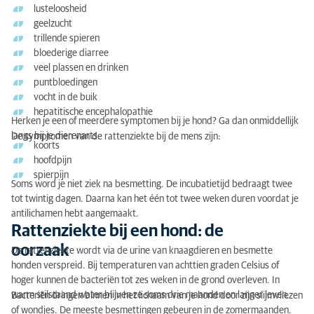
lusteloosheid
geelzucht
trillende spieren
bloederige diarree
veel plassen en drinken
puntbloedingen
vocht in de buik
hepatitische encephalopathie
Herken je een of meerdere symptomen bij je hond? Ga dan onmiddellijk
langs bij je dierenarts.
De symptomen van de rattenziekte bij de mens zijn:
koorts
hoofdpijn
spierpijn
Soms word je niet ziek na besmetting. De incubatietijd bedraagt twee
tot twintig dagen. Daarna kan het één tot twee weken duren voordat je
antilichamen hebt aangemaakt.
Rattenziekte bij een hond: de
oorzaak
De rattenziekte wordt via de urine van knaagdieren en besmette
honden verspreid. Bij temperaturen van achttien graden Celsius of
hoger kunnen de bacteriën tot zes weken in de grond overleven. In
warm stilstaand water blijven ze soms drie maanden en langer leven.
Bacteriën dringen binnen in het lichaam van je hond door zijn slijmvliezen
of wondjes. De meeste besmettingen gebeuren in de zomermaanden.