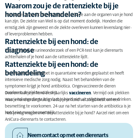
Waarom zou je de rattenziekte bij je
hond laten behandelen?
Hoe langer je wacht hoe ernstiger de schade aan de organen van je hond
kan zijn. De ziekte van Weil is op dat moment dodelijk. Honden die
ernstig ziek zijn geweest en de ziekte overleven kunnen levenslang nier-
of leverproblemen hebben.
Rattenziekte bij een hond: de
diagnose
Via een bloed- en urineonderzoek of een PCR-test kan je dierenarts
achterhalen of je hond aan de rattenziekte lijdt.
Rattenziekte bij een hond: de
behandeling
Een besmette hond moet in quarantaine worden geplaatst en heeft
intensieve medische zorg nodig. Naast het behandelen van de
symptomen krijgt je hond antibiotica. Ongevaccineerde dieren
overleven de ziekte vaak niet.
Daarom laat je je hond best jaarlijks
vaccineren
. Vermijd ook plekken
waar veel ongedierte is en laat je hond niet uit stilstaand water drinken.
Was je handen zorgvuldig nadat je je hond verzorgd hebt om een
besmetting te voorkomen. 24 uur na het starten van de antibiotica is je
hond niet meer besmettelijk.
Heb je nog vragen over de rattenziekte bij je hond? Aarzel niet om een
AniCura-dierenarts te contacteren.
Neem contact op met een dierenarts