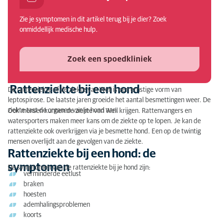
Rattenziekte bij een hond: de symptomen
Zie je symptomen in dit artikel terug bij je dier? Zoek
Rattenziekte bij een hond: de oorzaak
onmiddellijk medische hulp.
Waarom zou je de rattenziekte bij je hond laten
behandelen?
Zoek een spoedkliniek
Rattenziekte bij een hond: de diagnose
Rattenziekte bij een hond
De rattenziekte of de ziekte van Weil is een ernstige vorm van
Rattenziekte bij een hond: de behandeling
leptospirose. De laatste jaren groeide het aantal besmettingen weer. De
ziekte tast de organen van je hond aan.
Ook mensen kunnen de ziekte van Weil krijgen. Rattenvangers en
watersporters maken meer kans om de ziekte op te lopen. Je kan de
rattenziekte ook overkrijgen via je besmette hond. Een op de twintig
mensen overlijdt aan de gevolgen van de ziekte.
Rattenziekte bij een hond: de
symptomen
De symptomen van de rattenziekte bij je hond zijn:
verminderde eetlust
braken
hoesten
ademhalingsproblemen
koorts