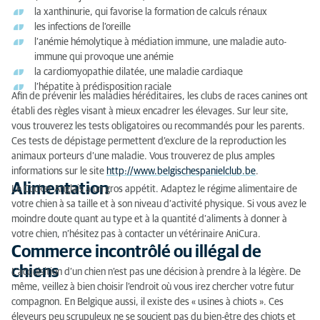
la xanthinurie, qui favorise la formation de calculs rénaux
les infections de l’oreille
l’anémie hémolytique à médiation immune, une maladie auto-
immune qui provoque une anémie
la cardiomyopathie dilatée, une maladie cardiaque
l’hépatite à prédisposition raciale
Afin de prévenir les maladies héréditaires, les clubs de races canines ont
établi des règles visant à mieux encadrer les élevages. Sur leur site,
vous trouverez les tests obligatoires ou recommandés pour les parents.
Ces tests de dépistage permettent d’exclure de la reproduction les
animaux porteurs d’une maladie. Vous trouverez de plus amples
informations sur le site
http://www.belgischespanielclub.be
.
Alimentation
Le Cocker Anglais a un gros appétit. Adaptez le régime alimentaire de
votre chien à sa taille et à son niveau d’activité physique. Si vous avez le
moindre doute quant au type et à la quantité d’aliments à donner à
votre chien, n’hésitez pas à contacter un vétérinaire AniCura.
Commerce incontrôlé ou illégal de
chiens
L’acquisition d’un chien n’est pas une décision à prendre à la légère. De
même, veillez à bien choisir l’endroit où vous irez chercher votre futur
compagnon. En Belgique aussi, il existe des « usines à chiots ». Ces
éleveurs peu scrupuleux ne se soucient pas du bien-être des chiots et