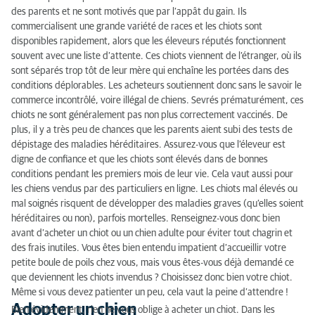
des parents et ne sont motivés que par l’appât du gain. Ils
commercialisent une grande variété de races et les chiots sont
disponibles rapidement, alors que les éleveurs réputés fonctionnent
souvent avec une liste d’attente. Ces chiots viennent de l’étranger, où ils
sont séparés trop tôt de leur mère qui enchaîne les portées dans des
conditions déplorables. Les acheteurs soutiennent donc sans le savoir le
commerce incontrôlé, voire illégal de chiens. Sevrés prématurément, ces
chiots ne sont généralement pas non plus correctement vaccinés. De
plus, il y a très peu de chances que les parents aient subi des tests de
dépistage des maladies héréditaires. Assurez-vous que l’éleveur est
digne de confiance et que les chiots sont élevés dans de bonnes
conditions pendant les premiers mois de leur vie. Cela vaut aussi pour
les chiens vendus par des particuliers en ligne. Les chiots mal élevés ou
mal soignés risquent de développer des maladies graves (qu’elles soient
héréditaires ou non), parfois mortelles. Renseignez-vous donc bien
avant d’acheter un chiot ou un chien adulte pour éviter tout chagrin et
des frais inutiles. Vous êtes bien entendu impatient d’accueillir votre
petite boule de poils chez vous, mais vous êtes-vous déjà demandé ce
que deviennent les chiots invendus ? Choisissez donc bien votre chiot.
Même si vous devez patienter un peu, cela vaut la peine d’attendre !
Adopter un chien
Bien évidemment, rien ne vous oblige à acheter un chiot. Dans les