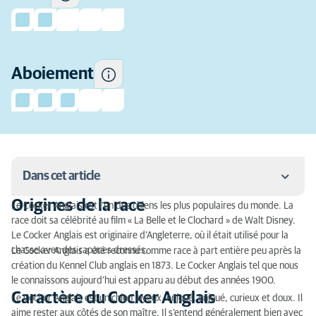
a tendance à aboyer.
Aboiement
Dans cet article
Origines de la race
Le Cocker Anglais est l’un des chiens les plus populaires du monde. La
Origines de la race
race doit sa célébrité au film « La Belle et le Clochard » de Walt Disney.
Le Cocker Anglais est originaire d’Angleterre, où il était utilisé pour la
Caractère du Cocker Anglais
chasse avec des rapaces dressés.
Le Cocker Anglais a été reconnu comme race à part entière peu après la
création du Kennel Club anglais en 1873. Le Cocker Anglais tel que nous
Activité physique
le connaissons aujourd’hui est apparu au début des années 1900.
Caractère du Cocker Anglais
Le Cocker Anglais est un chien joyeux, enjoué, enjoué, curieux et doux. Il
Toilettage du Cocker Anglais
aime rester aux côtés de son maître. Il s’entend généralement bien avec