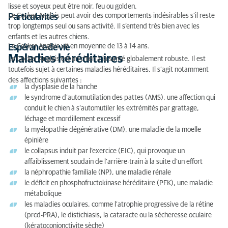
lisse et soyeux peut être noir, feu ou golden.
Le Cocker Anglais peut avoir des comportements indésirables s’il reste
Particularités
trop longtemps seul ou sans activité. Il s’entend très bien avec les
enfants et les autres chiens.
Le Cocker Anglais vit en moyenne de 13 à 14 ans.
Espérance de vie
Maladies héréditaires
Le Cocker Anglais est un chien à la santé globalement robuste. Il est
toutefois sujet à certaines maladies héréditaires. Il s’agit notamment
des affections suivantes :
la dysplasie de la hanche
le syndrome d’automutilation des pattes (AMS), une affection qui
conduit le chien à s’automutiler les extrémités par grattage,
léchage et mordillement excessif
la myélopathie dégénérative (DM), une maladie de la moelle
épinière
le collapsus induit par l’exercice (EIC), qui provoque un
affaiblissement soudain de l’arrière-train à la suite d’un effort
la néphropathie familiale (NP), une maladie rénale
le déficit en phosphofructokinase héréditaire (PFK), une maladie
métabolique
les maladies oculaires, comme l’atrophie progressive de la rétine
(prcd-PRA), le distichiasis, la cataracte ou la sécheresse oculaire
(kératoconjonctivite sèche)