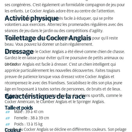
ses congénères. C’est également un formidable compagnon de jeu pour
Dressage
les enfants. Le Cocker Anglais adore être au centre de l’attention.
Caractéristiques de la race
Activité physique
Le Cocker Anglais est un chien très facile à éduquer, qui se prête
volontiers aux exercices. Alternez les promenades régulières avec des
Maladies héréditaires
séances de jeu dans le jardin ou des compétitions d’agility.
Toilettage du Cocker Anglais
Peignez et brossez son pelage une fois par semaine pour qu’il reste
Alimentation
beau. Vous pouvez lui donner un bain régulièrement.
Dressage
N’oubliez pas que le Cocker Anglais a été élevé comme chien de chasse.
Commerce incontrôlé ou illégal de chiens
Gardez-le en laisse pour éviter qu’il ne poursuive de petits animaux ou
Adopter un chien
oiseaux.
Le Cocker Anglais est facile à dresser. C’est un chien intelligent qui
apprécie particulièrement les nouvelles découvertes. Faites toujours
preuve de patience lorsque vous dressez votre Cocker Anglais et
récompensez-le avec des friandises. Sociabilisez-le dès son plus jeune
âge en l’exposant à toutes sortes de personnes, de bruits et de lieux.
Caractéristiques de la race
Le Cocker Anglais appartient au groupe des chiens sportifs, comme le
Type
Cocker Américain, le Clumber Anglais et le Springer Anglais.
Taille et poids
Mâle : 39 à 41 cm
Femelle : 38 à 39 cm
Poids : 13 à 15 kg
La robe du Cocker Anglais se décline en différentes couleurs. Son pelage
Couleur