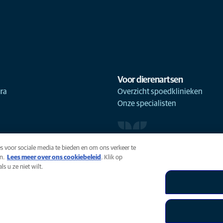
Voor dierenartsen
ra
Overzicht spoedklinieken
Onze specialisten
s voor sociale media te bieden en om ons verkeer te
n.
Lees meer over ons cookiebeleid
(opens in a new tab)
. Klik op
s u ze niet wilt.
uiksvoorwaarden
Accessibility
Global Human Rights
AniCura 