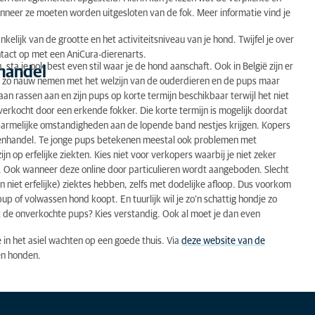
nneer ze moeten worden uitgesloten van de fok. Meer informatie vind je
nkelijk van de grootte en het activiteitsniveau van je hond. Twijfel je over
tact op met een AniCura-dierenarts.
 sta je ook best even stil waar je de hond aanschaft. Ook in België zijn er
nhandel
iet zo nauw nemen met het welzijn van de ouderdieren en de pups maar
an rassen aan en zijn pups op korte termijn beschikbaar terwijl het niet
erkocht door een erkende fokker. Die korte termijn is mogelijk doordat
erbarmelijke omstandigheden aan de lopende band nestjes krijgen. Kopers
denhandel. Te jonge pups betekenen meestal ook problemen met
jn op erfelijke ziekten. Kies niet voor verkopers waarbij je niet zeker
 Ook wanneer deze online door particulieren wordt aangeboden. Slecht
n niet erfelijke) ziektes hebben, zelfs met dodelijke afloop. Dus voorkom
up of volwassen hond koopt. En tuurlijk wil je zo’n schattig hondje zo
et de onverkochte pups? Kies verstandig. Ook al moet je dan even
e in het asiel wachten op een goede thuis. Via
deze website van de
en honden.