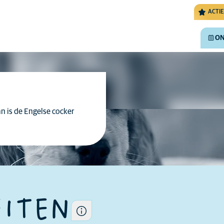
ACTIE
ON
n is de Engelse cocker
De algemene eigenschappen
van een ras kunnen
verschillen per hond want
elke hond is uniek.
EITEN