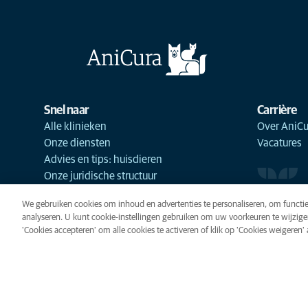
Snel naar
Carrière
Alle klinieken
Over AniCu
Onze diensten
Vacatures
Advies en tips: huisdieren
Onze juridische structuur
We gebruiken cookies om inhoud en advertenties te personaliseren, om functie
analyseren. U kunt cookie-instellingen gebruiken om uw voorkeuren te wijzige
'Cookies accepteren' om alle cookies te activeren of klik op 'Cookies weigeren' al
Cookies
Privacyverklaring
Gebr
Cookie-instellingen