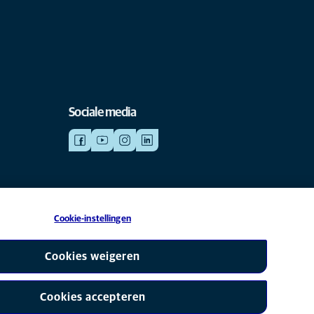
Sociale media
Cookie-instellingen
is een partner van Mars, Inc © 2026
Cookies weigeren
Cookies accepteren