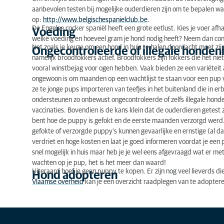
aanbevolen testen bij mogelijke ouderdieren zijn om te bepalen wa
op:
http://www.belgischespanielclub.be
.
De Engelse cocker spaniël heeft een grote eetlust. Kies je voer afha
Voeding
welke voeding en hoeveel gram je hond nodig heeft? Neem dan con
Net zoals je keuze om een hond in huis te halen doordacht moet zijn,
Ongecontroleerde of illegale honde
namelijk broodfokkers actief. Broodfokkers zijn fokkers die het n
vooral winstbejag voor ogen hebben. Vaak bieden ze een variëteit a
ongewoon is om maanden op een wachtlijst te staan voor een pup v
ze te jonge pups importeren van teefjes in het buitenland die in 
ondersteunen zo onbewust ongecontroleerde of zelfs illegale hon
vaccinaties. Bovendien is de kans klein dat de ouderdieren getest zi
bent hoe de puppy is gefokt en de eerste maanden verzorgd werd.
gefokte of verzorgde puppy’s kunnen gevaarlijke en ernstige (al da
verdriet en hoge kosten en laat je goed informeren voordat je een p
snel mogelijk in huis maar heb je je wel eens afgevraagd wat er m
wachten op je pup, het is het meer dan waard!
Uiteraard hoef je geen puppy te kopen. Er zijn nog veel lieverds di
Hond adopteren
Vlaamse overheid
kan je een overzicht raadplegen van te adopter