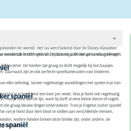
apshonden ter wereld. Het ras werd bekend door de Disney-klassieker
ar werden de honden gebruikt tijdens de jacht met getrainde roofvogels.
lse kennelclub in 1873 erkend. De cockerspaniël die we vandaag kennen
 lief karakter. De honden zijn graag zo dicht mogelijk bij hun baasjes.
iël
. Daarnaast zijn ze ook perfecte speelkameraden voor kinderen.
an elke oefening. Varieer regelmatige wandelingen met spelen in je tuin
borstel je je hond best een keer per week. Was je hond ook regelmatig.
ker spaniël
. Hou je hond aan de lijn, want hij durft al eens kleine dieren of vogels
eren die graag nieuwe dingen onderzoeken. Train je Engelse cocker spaniël
tie van je hond door hem bloot te stellen aan verschillende mensen,
 honden. Andere honden binnen deze familie zijn, onder andere, de
r spaniël
nger spaniël.