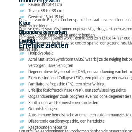
Grootte en gewicht
Reuen: 39 tot 41 cm
Voeding
Teven: 38 tot 39 cm
Gewicht: 13 tot 15 kg
Ongecontroleerde of illegale hondenhandel
De vacht van de Engelse cocker spaniël bestaat in verschillende kl
Kleur
goudbruine kleur.
Hond adopteren
Engelse cocker spaniëls kunnen ongewenst gedrag vertonen wanneer
Bijzondere kenmerken
vriendelijk tegen kinderen en andere honden.
De Engelse cocker spaniël wordt gemiddeld zo’n 13 tot 14 jaar oud.
Leeftijd
Over het algemeen is de Engelse cocker spaniël een gezond ras. Maa
Erfelijke ziekten
het ras zijn:
Heupdysplasie
Acral Mutilation Syndroom (AMS) waarbij ze de neiging heb
verzorgen, likken en bijten
Degeneratieve Myelopathie (DM), een aandoening van het 
Exercise-Induced Collapse (EIC), een plotse erge verzwakkin
Familiaire nefropathie (FN), een nierafwijking
Erfelijke fosfofructokinase (PFK), een stofwisselingsziekte
Oogaandoeningen zoals progressieve rod-cone degeneratie (prc
Xanthinuria wat tot nierstenen kan leiden
Oorontstekingen
Auto-immune hemolytische anemie, een auto-immuunziekte 
Dilaterende cardiomyopathie, een hartziekte
Rasgebonden hepatitis
Om erfelijke aandoeningen te voorkomen hebben de rasverenigingen