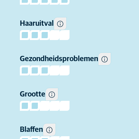
Hoe gevoelig dit ras is voor
veelvoorkomende
Haaruitval
gezondheidsproblemen.
Hoe groot honden van dit ras
Gezondheidsproblemen
kunnen worden.
Hoe vaak dit ras de neiging
Grootte
heeft om te blaffen.
Blaffen