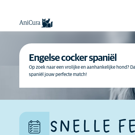
Engelse cocker spaniël
Op zoek naar een vrolijke en aanhankelijke hond? Da
spaniël jouw perfecte match!
Sommige honden zijn over
het algemeen speelser en
socialer in de buurt van
kinderen en toleranter voor
het gedrag van kinderen dan
SNELLE F
andere.