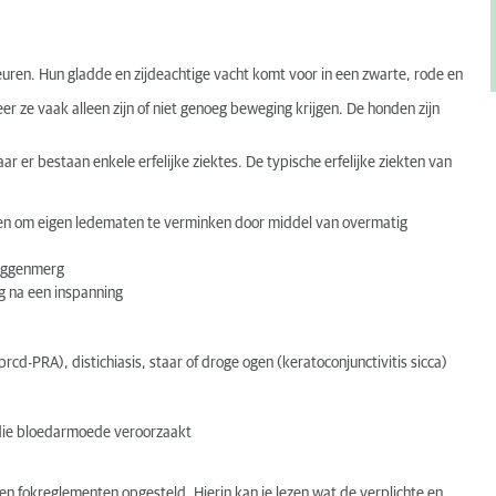
euren. Hun gladde en zijdeachtige vacht komt voor in een zwarte, rode en
 ze vaak alleen zijn of niet genoeg beweging krijgen. De honden zijn
r er bestaan enkele erfelijke ziektes. De typische erfelijke ziekten van
ben om eigen ledematen te verminken door middel van overmatig
ruggenmerg
g na een inspanning
d-PRA), distichiasis, staar of droge ogen (keratoconjunctivitis sicca)
die bloedarmoede veroorzaakt
 fokreglementen opgesteld. Hierin kan je lezen wat de verplichte en