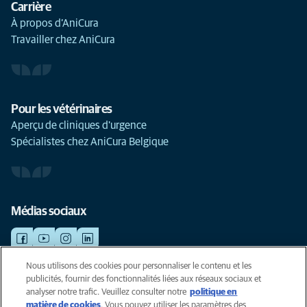
Carrière
À propos d’AniCura
Travailler chez AniCura
Pour les vétérinaires
Aperçu de cliniques d'urgence
Spécialistes chez AniCura Belgique
Médias sociaux
Nous utilisons des cookies pour personnaliser le contenu et les
publicités, fournir des fonctionnalités liées aux réseaux sociaux et
©AniCura 2024
analyser notre trafic. Veuillez consulter notre
politique en
matière de cookies
(opens in a new tab)
. Vous pouvez utiliser les paramètres des