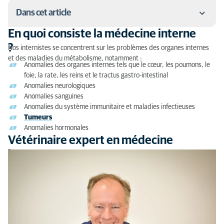
Dans cet article
En quoi consiste la médecine interne
En quoi consiste la médecine interne ?
?
Nos internistes se concentrent sur les problèmes des organes internes
et des maladies du métabolisme, notamment :
Vétérinaire expert en médecine interne
Anomalies des organes internes tels que le cœur, les poumons, le
foie, la rate, les reins et le tractus gastro-intestinal
Équipement moderne pour le diagnostic
Anomalies neurologiques
Anomalies sanguines
Possibilités de traitement et suivi
Anomalies du système immunitaire et maladies infectieuses
Tumeurs
Anomalies hormonales
Vétérinaire expert en médecine
interne