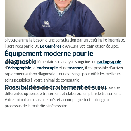
Si votre animal a besoin d'une consultation par un vétérinaire interniste,
il sera reçu par le Dr.
Le Garréres
d'AniCura VetTeam et son équipe.
Équipement moderne pour le
diagnostic
Aux examens complémentaires d'analyse sanguine, de
radiographie
,
d'
échographie
, d'
endoscopie
et de
scanner
, il est possible d'arriver
rapidement au bon diagnostic. Tout est conçu pour offrir les meilleurs
soins possibles à votre animal de compagnie.
Possibilités de traitement et suivi
Après avoir posé le diagnostic, le vétérinaire discutera avec vous des
différentes options de traitement et élaborera un plan de traitement.
Votre animal sera suivi de près et accompagné tout au long du
processus de la maladie si nécessaire.