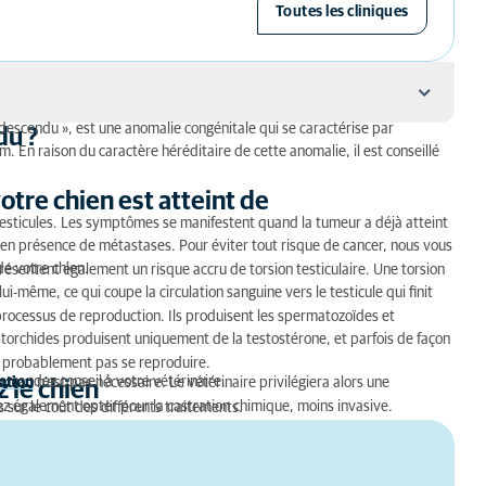
Toutes les cliniques
descendu », est une anomalie congénitale qui se caractérise par
du ?
. En raison du caractère héréditaire de cette anomalie, il est conseillé
t atteint de cryptorchidie ?
otre chien est atteint de
testicules. Les symptômes se manifestent quand la tumeur a déjà atteint
ut en présence de métastases. Pour éviter tout risque de cancer, nous vous
e votre chien.
résentent également un risque accru de torsion testiculaire. Une torsion
ui-même, ce qui coupe la circulation sanguine vers le testicule qui finit
 processus de reproduction. Ils produisent les spermatozoïdes et
ptorchides produisent uniquement de la testostérone, et parfois de façon
ra probablement pas se reproduire.
Demandez conseil à votre vétérinaire.
ration
n'est pas nécessaire. Le vétérinaire privilégiera alors une
z le chien
z également opter pour la castration chimique, moins invasive.
 sur le coût des différents traitements.