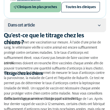
Cliniques les plus proches
Toutes les cliniques
Dans cet article
Qu’est-ce que le titrage chez les
Qu’est-ce que le titrage chez les chiens ?
chiens ?
Le titrage permet une vaccination sur mesure. À l’aide d’une prise de
sang, le vétérinaire vérifie si votre animal est encore suffisamment
Pourquoi effectuer un titrage pour votre chien ?
protégé contre certaines maladies. Si le taux d’anticorps est
suffisamment élevé, vous n’avez pas besoin de faire vacciner votre
Titrage : comment ça marche ?
animal.
Les chiennes doivent en revanche être vaccinées chaque année afin de
Combien ça coûte ?
pouvoir transmettre une quantité suffisante d’anticorps à leurs chiots!;
Chez les chiens, le titrage permet de mesurer le taux d’anticorps contre
Titrage chez les chiens
la parvovirose, la maladie de Carré et l’hépatite de Rubarth. Ce test ne
permet pas de déterminer le taux d’anticorps contre la leptospirose
(maladie de Weil). Un rappel de vaccin est nécessaire chaque année
pour protéger votre chien contre cette maladie. Nous vous conseillons
d’effectuer chaque année un titrage pour votre chien.
Faites un titrage pour votre chiot lorsqu’il a atteint l’âge de 1 an. Après
leur dernier rappel de vaccin à 12 semaines, certains chiots ont fabriqué
suffisamment d’anticorps pour les trois prochaines années, mais cela ne