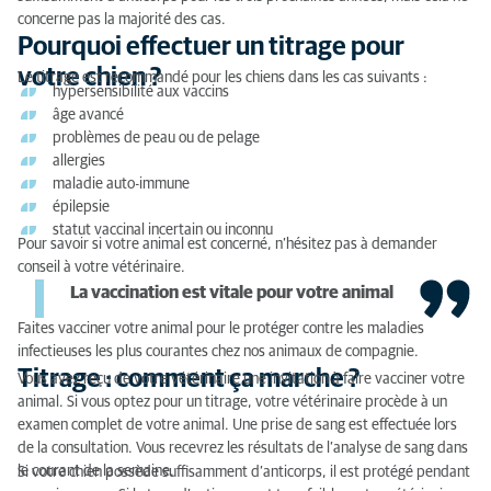
concerne pas la majorité des cas.
Pourquoi effectuer un titrage pour
votre chien ?
Le titrage est recommandé pour les chiens dans les cas suivants :
hypersensibilité aux vaccins
âge avancé
problèmes de peau ou de pelage
allergies
maladie auto-immune
épilepsie
statut vaccinal incertain ou inconnu
Pour savoir si votre animal est concerné, n’hésitez pas à demander
conseil à votre vétérinaire.
La vaccination
est vitale pour votre animal
Faites vacciner votre animal pour le protéger contre les maladies
infectieuses les plus courantes chez nos animaux de compagnie.
Titrage : comment ça marche ?
Vous avez reçu de votre vétérinaire une invitation à faire vacciner votre
animal. Si vous optez pour un titrage, votre vétérinaire procède à un
examen complet de votre animal. Une prise de sang est effectuée lors
de la consultation. Vous recevrez les résultats de l’analyse de sang dans
le courant de la semaine.
Si votre chien possède suffisamment d’anticorps, il est protégé pendant