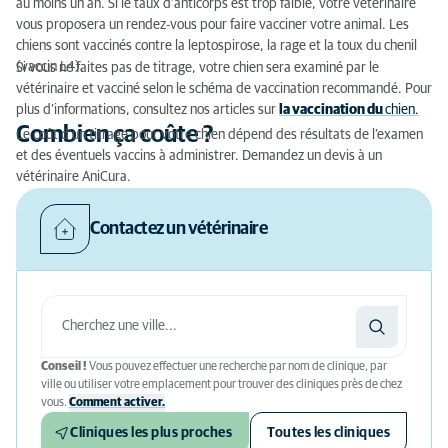
au moins un an. Si le taux d’anticorps est trop faible, votre vétérinaire
vous proposera un rendez-vous pour faire vacciner votre animal. Les
chiens sont vaccinés contre la leptospirose, la rage et la toux du chenil
(vaccin L4).
Si vous ne faites pas de titrage, votre chien sera examiné par le
vétérinaire et vacciné selon le schéma de vaccination recommandé. Pour
plus d’informations, consultez nos articles sur
la vaccination du
chien.
Combien ça coûte ?
Le coût d’un titrage pour votre chien dépend des résultats de l’examen
et des éventuels vaccins à administrer. Demandez un devis à un
vétérinaire AniCura.
Contactez un vétérinaire
Conseil !
Vous pouvez effectuer une recherche par nom de clinique, par
ville ou utiliser votre emplacement pour trouver des cliniques près de chez
vous.
Comment activer.
Cliniques les plus proches
Toutes les cliniques