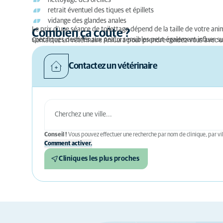
nettoyage des oreilles
retrait éventuel des tiques et épillets
vidange des glandes anales
Le prix d’une séance de toilettage dépend de la taille de votre an
Combien ça coûte ?
spécifiques destinés aux peaux sensibles peut également influer sur
Contactez un vétérinaire AniCura pour prendre rendez-vous avec un
Contactez un vétérinaire
Conseil !
Vous pouvez effectuer une recherche par nom de clinique, par vil
Comment activer.
Cliniques les plus proches