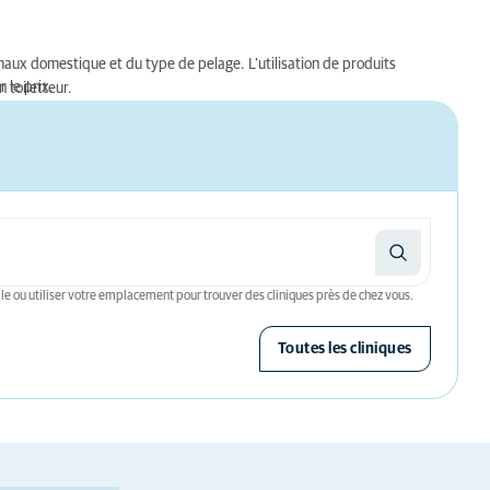
imaux domestique et du type de pelage. L’utilisation de produits
 le prix.
 toiletteur.
le ou utiliser votre emplacement pour trouver des cliniques près de chez vous.
Toutes les cliniques