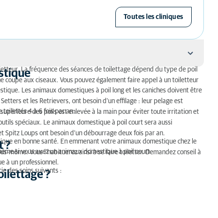
Toutes les cliniques
letteur. La fréquence des séances de toilettage dépend du type de poil
stique
ne coupe aux ciseaux. Vous pouvez également faire appel à un toiletteur
stique. Les animaux domestiques à poil long et les caniches doivent être
tters et les Retrievers, ont besoin d'un effilage : leur pelage est
toilettés 4 à 6 fois par an.
upérieure des poils est enlevée à la main pour éviter toute irritation et
 outils spéciaux. Le animaux domestique à poil court sera aussi
et Spitz Loups ont besoin d’un débourrage deux fois par an.
stique en bonne santé. En emmenant votre animaux domestique chez le
t ?
, même si vous avez un animaux domestique à poil court.
-même. Vous l’habituerez ainsi à se faire toiletter. Demandez conseil à
ue à un professionnel.
e des soins suivants :
ilettage ?