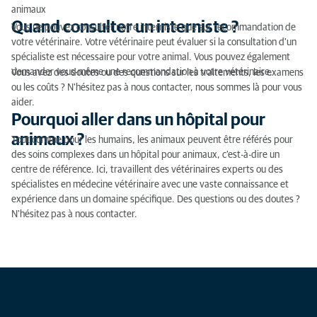
animaux
Quand consulter un interniste ?
Vous ne pouvez consulter notre interniste que sur recommandation de
votre vétérinaire. Votre vétérinaire peut évaluer si la consultation d'un
spécialiste est nécessaire pour votre animal. Vous pouvez également
demander vous-même une recommandation à votre vétérinaire.
Vous avez des doutes ou des questions sur les traitements, les examens
ou les coûts ? N'hésitez pas à nous contacter, nous sommes là pour vous
aider.
Pourquoi aller dans un hôpital pour
animaux ?
Tout comme pour les humains, les animaux peuvent être référés pour
des soins complexes dans un hôpital pour animaux, c'est-à-dire un
centre de référence. Ici, travaillent des vétérinaires experts ou des
spécialistes en médecine vétérinaire avec une vaste connaissance et
expérience dans un domaine spécifique. Des questions ou des doutes ?
N'hésitez pas à nous contacter.