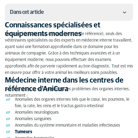
Dans cet article
Connaissances spécialisées et
Connaissances spécialisées et équipements
équipements modernes
Dans nos hôpitaux pour animaux (centres de référence), seuls des
modernes
vétérinaires spécialistes ou des experts en médecine interne travaillent,
ayant suivi une formation approfondie dans ce domaine pour les
Médecine interne dans les centres de référence
animaux de compagnie. Grâce à des techniques avancées et à un
d'AniCura
équipement moderne, nous pouvons effectuer des examens
approfondis afin de parvenir rapidement au bon diagnostic. Tout est mis
Consultation chez l'interniste
en œuvre pour offrir à votre animal les meilleurs soins possibles.
Médecine interne dans les centres de
Endoscopie (chirurgie par endoscopie) pour votre
référence d'AniCura
animal
Nos internistes se concentrent sur les problèmes des organes internes,
notamment :
Anomalies des organes internes tels que le cœur, les poumons, le
Quand consulter un interniste ?
foie, la rate, les reins et le tractus gastro-intestinal
Anomalies neurologiques
Pourquoi aller dans un hôpital pour animaux ?
Anomalies sanguines
Anomalies du système immunitaire et maladies infectieuses
Tumeurs