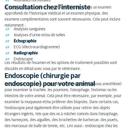
Anomalies hormonales
Consultation chez l'interniste
Si votre animal est référé par votre vétérinaire, après un examen
approfondi de l'historique médical et un examen physique, des
examens complémentaires sont souvent nécessaires. Cela peut inclure
notamment :
Analyses sanguines
Analyses d'urine et/ou de selles
Échographie
ECG (électrocardiogramme)
Radiographie
Endoscopie
Les résultats de l'examen et les options de traitement possibles sont
discutés en détail avec vous par le vétérinaire.
Endoscopie (chirurgie par
endoscopie) pour votre animal
Lors d'une endoscopie, une petite caméra est utilisée (sous anesthésie)
pour examiner la trachée, les poumons, l'œsophage, l'estomac ou les
intestins de votre animal. Cela peut être nécessaire, par exemple, pour
examiner la muqueuse et/ou prélever des biopsies. Dans certains cas,
l'endoscopie peut également être utilisée pour retirer des objets
étrangers ingérés, tels que des os à mâcher coincés dans l'œsophage,
des hameçons, des aiguilles, des brochettes de barbecue, des jouets,
des morceaux de balle de tennis, etc. Lire aussi : endoscopie chez les