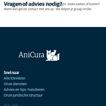
Vragen of advies nodig?
Twijfel je of heb je vragen over behandelingen, onderzoeken of kosten?
Neem dan gerust contact met ons op. We helpen je graag verder.
Snel naar
Alle klinieken
Onze diensten
Advies en tips: huisdieren
Onze juridische structuur