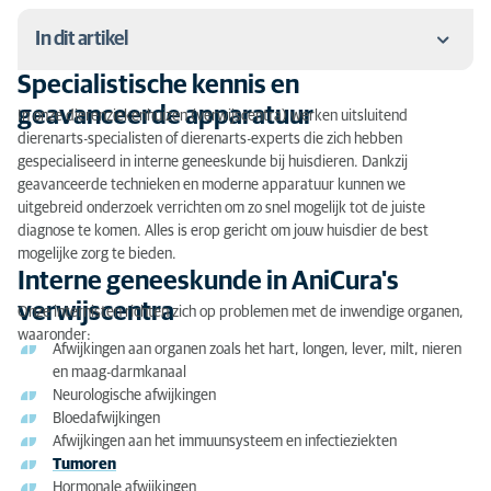
In dit artikel
Specialistische kennis en
Specialistische kennis en geavanceerde apparatuur
geavanceerde apparatuur
In onze dierenziekenhuizen (verwijscentra) werken uitsluitend
dierenarts-specialisten of dierenarts-experts die zich hebben
Interne geneeskunde in AniCura's verwijscentra
gespecialiseerd in interne geneeskunde bij huisdieren. Dankzij
geavanceerde technieken en moderne apparatuur kunnen we
Consult bij de internist
uitgebreid onderzoek verrichten om zo snel mogelijk tot de juiste
diagnose te komen. Alles is erop gericht om jouw huisdier de best
Endoscopie voor jouw dier
mogelijke zorg te bieden.
Wanneer naar de internist?
Interne geneeskunde in AniCura's
verwijscentra
Onze internisten richten zich op problemen met de inwendige organen,
Waarom naar een dierenziekenhuis?
waaronder:
Afwijkingen aan organen zoals het hart, longen, lever, milt, nieren
Vragen of advies nodig?
en maag-darmkanaal
Neurologische afwijkingen
Bloedafwijkingen
Afwijkingen aan het immuunsysteem en infectieziekten
Tumoren
Hormonale afwijkingen