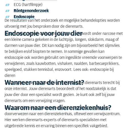
ECG (hartfilmpje)
Röntgenonderzoek
Endoscopie
De resultaten van het onderzoek en mogelijke behandelopties worden
uitvoerig met jou besproken door de dierenarts.
Endoscopie voor jouw dier
Bij een endoscopisch onderzoek (kijkoperatie) wordt onder narcose met
een kleine camera gekeken in de luchtpijp, longen, slokdarm, maag of
darmen van jouw dier. Dit kan nodig zijn om bijvoorbeeld het slijmvlies
te bekijken en/of biopten te nemen. In sommige gevallen kan
endoscopie ook worden gebruikt om ingeslikte vreemde voorwerpen te
verwijderen, zoals kauwbotten, vishaken, naalden, barbecueprikkers,
speelgoed, stukken tennisbal, enzovoort. Lees ook: endoscopie bij
dieren
Wanneer naar de internist?
Je kunt alleen met een verwijzing van jouw eigen dierenarts terecht bij
onze internist. Jouw dierenarts beoordeelt of het noodzakelijk is dat
jouw dier door een specialist wordt gezien. Je kunt ook zelf bij jouw
dierenarts om een verwijzing vragen.
Waarom naar een dierenziekenhuis?
Net zoals bij mensen kunnen dieren voor complexe zorg worden
doorverwezen naar een dierenziekenhuis, oftewel een verwijscentrum.
Hier werken dierenarts-experts of dierenarts-specialisten met
uitgebreide kennis en ervaring binnen een specifiek vakgebied.