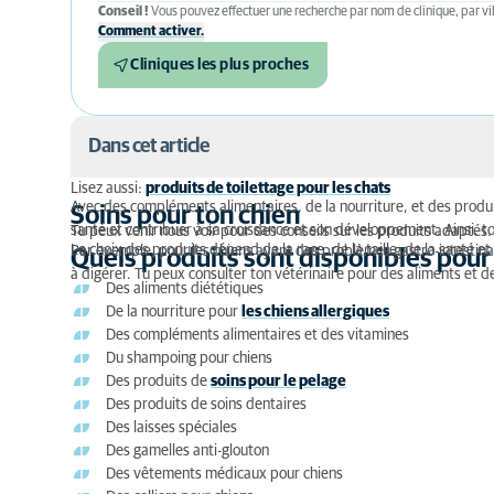
Conseil !
Vous pouvez effectuer une recherche par nom de clinique, par vil
Comment activer.
Cliniques les plus proches
Dans cet article
Lisez aussi:
produits de toilettage pour les chats
Avec des compléments alimentaires, de la nourriture, et des produi
Soins pour ton chien
Soins pour ton chien
santé et contribuer à sa croissance et son développement. Ainsi, t
Tu peux venir nous voir pour des conseils sur les produits adaptés.
Le choix des produits dépend de la race, de la taille, de la santé et
Par exemple, pour les chiens ayant des problèmes gastro-intestinaux
Quels produits sont disponibles pour le soin de ton
Quels produits sont disponibles pour l
à digérer. Tu peux consulter ton vétérinaire pour des aliments et d
Des aliments diététiques
Alimentation spéciale pour chien
De la nourriture pour
les chiens allergiques
Des compléments alimentaires et des vitamines
Compléments alimentaires et vitamines pour ton 
Du shampoing pour chiens
Des produits de
soins pour le pelage
Shampoing pour chiens
Des produits de soins dentaires
Des laisses spéciales
Coût des produits de soins pour ton chien
Des gamelles anti-glouton
Des vêtements médicaux pour chiens