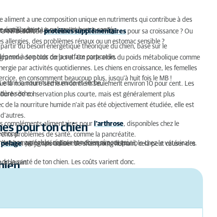
ue aliment a une composition unique en nutriments qui contribue à des
nce équilibrée et un pelage en bonne santé.
e santé, adapté à sa condition et à son âge.
t moins actif.
 a-t-il besoin de
protéines supplémentaires
pour sa croissance ? Ou
des allergies, des problèmes rénaux ou un estomac sensible ?
 partir du besoin énergétique théorique du chien, basé sur le
dépend à son tour de la surface corporelle.
ilogramme de poids corporel. On parle alors du poids métabolique comme
gie par activités quotidiennes. Les chiens en croissance, les femelles
ercice, en consomment beaucoup plus, jusqu'à huit fois le MB !
es entre la nourriture humide et sèche.
ue la nourriture sèche en contient seulement environ 10 pour cent. Les
tière sèche !
 durée de conservation plus courte, mais est généralement plus
ec de la nourriture humide n'ait pas été objectivement étudiée, elle est
 d'autres.
des compléments alimentaires pour
l'arthrose
, disponibles chez le
es pour ton chien
ections.
férents problèmes de santé, comme la pancréatite.
est pas agréable, ni pour ton chien ni pour toi.
on de shampoing spécialisé est nécessaire, disponible chez le vétérinaire.
 pelage
. Ne jamais utiliser de shampoing humain, cela peut causer des
 de la santé de ton chien. Les coûts varient donc.
n a besoin.
hien