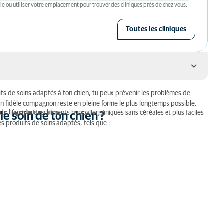
le ou utiliser votre emplacement pour trouver des cliniques près de chez vous.
Toutes les cliniques
ts de soins adaptés à ton chien, tu peux prévenir les problèmes de
on fidèle compagnon reste en pleine forme le plus longtemps possible.
 de l'âge de ton chien.
, il existe des aliments hypoallergéniques sans céréales et plus faciles
 chien ?
e soin de ton chien ?
es produits de soins adaptés, tels que :
chien