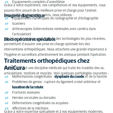
Équipements complets d'anesthésie
Grâce à notre expérience, nos compétences et nos équipements, vous
pouvez être assuré de la meilleure prise en charge pour l’animal.
Pour établir un diagnostic précis, nous utilisons :
Imagerie diagnostique
Équipements numériques de radiographie et d’échographie
Scanners
Arthroscopies (interventions minimales avec caméra dans
l’articulation)
Nos blocs opératoires sont équipés des technologies les plus récentes,
Blocs opératoires spécialisés
permettant d'assurer une prise en charge optimale lors des
interventions orthopédiques. Nous attachons une grande importance à
l'hygiène et surveillons attentivement les animaux pendant l'opération.
Traitements orthopédiques chez
AniCura
L'orthopédie est une discipline médicale qui traite les troubles des os,
articulations, tendons et muscles. Voici quelques pathologies courantes :
Malformations congénitales :
dysplasie du coude
et de la hanche
Problèmes de genou : rupture du ligament croisé antérieur et
luxation de la rotule
Fractures osseuses
Hernies cervicales ou dorsales
Déformations congénitales ou acquises
Affections de la mâchoire
Grâce à notre expertise spécialisée et à nos équipements modernes,