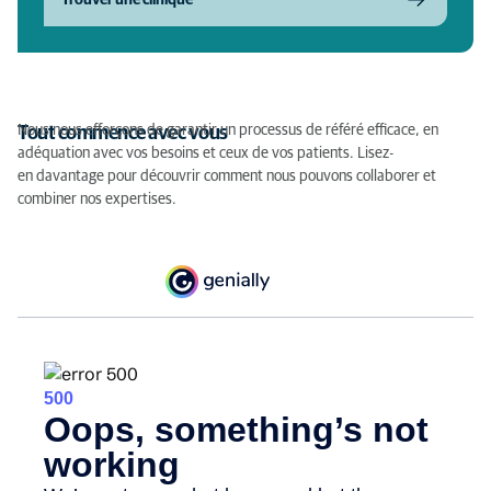
Nous nous efforçons de garantir un processus de référé efficace, en
Tout commence avec vous
adéquation avec vos besoins et ceux de vos patients. Lisez-
en davantage pour découvrir comment nous pouvons collaborer et
combiner nos expertises.