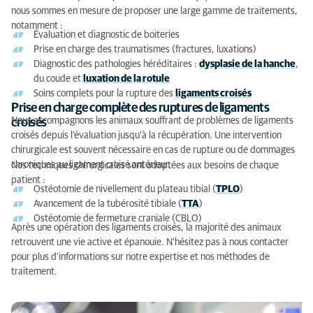
nous sommes en mesure de proposer une large gamme de traitements,
notamment :
Évaluation et diagnostic de boiteries
Prise en charge des traumatismes (fractures, luxations)
Diagnostic des pathologies héréditaires :
dysplasie de la hanche
,
du coude et
luxation de la rotule
Soins complets pour la rupture des
ligaments croisés
Prise en charge complète des ruptures de ligaments
Nous accompagnons les animaux souffrant de problèmes de ligaments
croisés
croisés depuis l'évaluation jusqu'à la récupération. Une intervention
chirurgicale est souvent nécessaire en cas de rupture ou de dommages
chroniques au ligament croisé antérieur.
Nos techniques chirurgicales sont adaptées aux besoins de chaque
patient :
Ostéotomie de nivellement du plateau tibial (
TPLO
)
Avancement de la tubérosité tibiale (
TTA
)
Ostéotomie de fermeture craniale (CBLO)
Après une opération des ligaments croisés, la majorité des animaux
retrouvent une vie active et épanouie. N'hésitez pas à nous contacter
pour plus d'informations sur notre expertise et nos méthodes de
traitement.