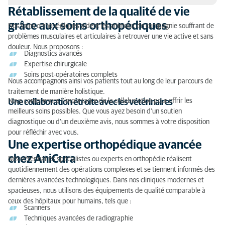
Rétablissement de la qualité de vie
Rétablissement de la qualité de vie grâce aux soins
grâce aux soins orthopédiques
Nos soins orthopédiques aident les animaux de compagnie souffrant de
orthopédiques
problèmes musculaires et articulaires à retrouver une vie active et sans
douleur. Nous proposons :
Une expertise orthopédique avancée chez AniCura
Diagnostics avancés
Expertise chirurgicale
Traitements orthopédiques chez AniCura
Soins post-opératoires complets
Nous accompagnons ainsi vos patients tout au long de leur parcours de
traitement de manière holistique.
Nous comprenons l'importance de la collaboration pour offrir les
Une collaboration étroite avec les vétérinaires
meilleurs soins possibles. Que vous ayez besoin d'un soutien
diagnostique ou d'un deuxième avis, nous sommes à votre disposition
pour réfléchir avec vous.
Une expertise orthopédique avancée
chez AniCura
Nos vétérinaires spécialistes ou experts en orthopédie réalisent
quotidiennement des opérations complexes et se tiennent informés des
dernières avancées technologiques. Dans nos cliniques modernes et
spacieuses, nous utilisons des équipements de qualité comparable à
ceux des hôpitaux pour humains, tels que :
Scanners
Techniques avancées de radiographie