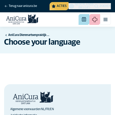
NEDERLANDS
Terug naar anicura.be
ACTIES
ZOEKEN
(BELGIË)
AniCura Dierenartsenpraktijk Sint-Jan te Antwerpen
Choose your language
Algemene voorwaarden NL/FR/EN