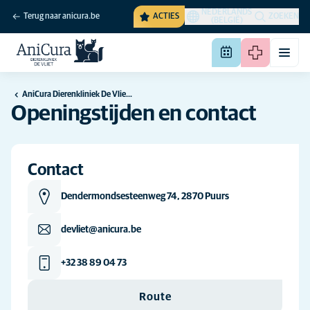
NEDERLANDS
Terug naar anicura.be
ACTIES
ZOEKEN
(BELGIË)
AniCura Dierenkliniek De Vliet te Puurs
Openingstijden en contact
Contact
Dendermondsesteenweg 74, 2870 Puurs
devliet@anicura.be
+32 38 89 04 73
Route