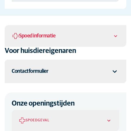
Spoed informatie
Voor huisdiereigenaren
Gelieve steeds eerst te bellen. Na telefonisch overleg en bij
aankomst aan de ingang van het gebouw op de deurbel duwen.
Contactformulier
Heb je een vraag of wil je contact opnemen met ons?
Vul dan
dit formulier in
.
Onze openingstijden
SPOEDGEVAL