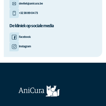
devliet@anicura.be
+32 38 89 04 73
De kliniek op sociale media
Facebook
Instagram