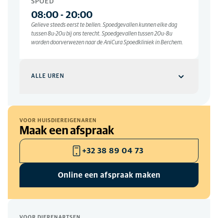
SPOED
08:00
-
20:00
Gelieve steeds eerst te bellen. Spoedgevallen kunnen elke dag
tussen 8u-20u bij ons terecht. Spoedgevallen tussen 20u-8u
worden doorverwezen naar de AniCura Spoedkliniek in Berchem.
ALLE UREN
Kliniek
WEEKDAGEN
VOOR HUISDIEREIGENAREN
Maak een afspraak
08:00
-
19:00
Op afspraak
+32 38 89 04 73
ZATERDAG
09:00
-
12:00
Online een afspraak maken
Op afspraak
Spoed
VOOR DIERENARTSEN