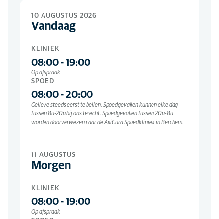
Spoed
10 AUGUSTUS 2026
Vandaag
ELKE DAG
08:00
-
20:00
KLINIEK
Gelieve steeds eerst te bellen. Spoedgevallen kunnen elke dag
tussen 8u-20u bij ons terecht. Spoedgevallen tussen 20u-8u
08:00
-
19:00
worden doorverwezen naar de AniCura Spoedkliniek in Berchem.
Op afspraak
SPOED
08:00
-
20:00
Gelieve steeds eerst te bellen. Spoedgevallen kunnen elke dag
tussen 8u-20u bij ons terecht. Spoedgevallen tussen 20u-8u
worden doorverwezen naar de AniCura Spoedkliniek in Berchem.
11 AUGUSTUS
Morgen
KLINIEK
08:00
-
19:00
Op afspraak