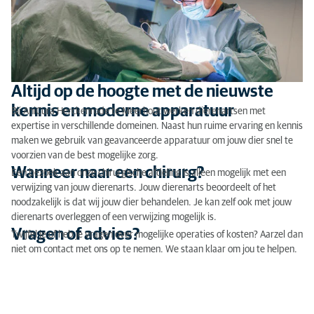
Altijd op de hoogte met de nieuwste
kennis en moderne apparatuur
Bij AniCura Herckenrode te Meerhout werken dierenartsen met
expertise in verschillende domeinen. Naast hun ruime ervaring en kennis
maken we gebruik van geavanceerde apparatuur om jouw dier snel te
voorzien van de best mogelijke zorg.
Wanneer naar een chirurg?
Een bezoek aan onze chirurgische afdeling is alleen mogelijk met een
verwijzing van jouw dierenarts. Jouw dierenarts beoordeelt of het
noodzakelijk is dat wij jouw dier behandelen. Je kan zelf ook met jouw
dierenarts overleggen of een verwijzing mogelijk is.
Vragen of advies?
Twijfel je of heb je vragen over mogelijke operaties of kosten? Aarzel dan
niet om contact met ons op te nemen. We staan klaar om jou te helpen.