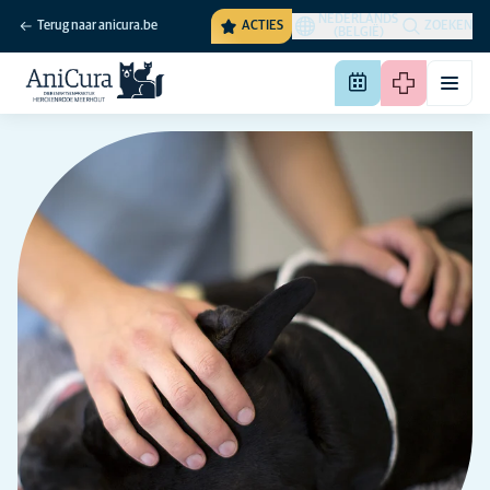
NEDERLANDS
Terug naar anicura.be
ACTIES
ZOEKEN
(BELGIË)