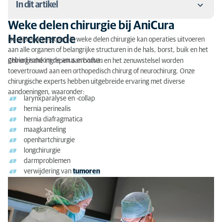
In dit artikel
Weke delen chirurgie bij AniCura
Weke delen chirurgie bij AniCura Herckenrode
Herckenrode
De dierenarts-expert in weke delen chirurgie kan operaties uitvoeren
aan alle organen of belangrijke structuren in de hals, borst, buik en het
Altijd op de hoogte met de nieuwste kennis en
gebied rondom de anus en vulva.
Chirurgische ingrepen aan botten en het zenuwstelsel worden
moderne apparatuur
toevertrouwd aan een orthopedisch chirurg of neurochirurg. Onze
chirurgische experts hebben uitgebreide ervaring met diverse
Wanneer naar een chirurg?
aandoeningen, waaronder:
larynxparalyse en -collap
Vragen of advies?
hernia perinealis
hernia diafragmatica
maagkanteling
openhartchirurgie
longchirurgie
darmproblemen
verwijdering van
tumoren