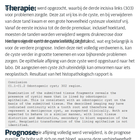
Therapie:
De afwezige tand werd opgezocht, waarbij de derde incisiva links (303)
voor problemen zorgde. Deze zat vrij los in de cyste, en bij verwijderen
van deze tand kwam er een grote hoeveelheid cysteuze vloeistof vrij.
Vanaf de eerste incisiva tot de derde premolaar, inclusief hoektand,
moesten de tanden worden verwijderd wegens druknecrose door
toedoen van de cyste en parodontitis (zie foto).
Hierop volgend werd de cyste volledig uitgeruimd, wat erg belangrijk is
voor de verdere prognose. Indien deze niet volledig verdwenen is, kan
de cyste verder in grootte toenemen en voor bijhorende problemen
zorgen. De epitheliale aflijning van deze cyste werd opgestuurd naar het
labo. Dit aangezien een cyste zich uiteindelijk kan omvormen naar iets
neoplastisch. Resultaat van het histopathologisch rapport is
toegevoegd.
Prognose:
Indien de epitheliale aflijning volledig werd verwijderd, is de prognose
gunstig. De holte vult zich op met bloed, waarna deze verbindweefselt