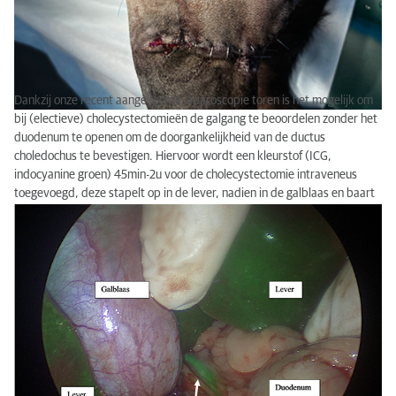
Dankzij onze recent aangekochte laparoscopie toren is het mogelijk om
bij (electieve) cholecystectomieën de galgang te beoordelen zonder het
duodenum te openen om de doorgankelijkheid van de ductus
choledochus te bevestigen. Hiervoor wordt een kleurstof (ICG,
indocyanine groen) 45min-2u voor de cholecystectomie intraveneus
toegevoegd, deze stapelt op in de lever, nadien in de galblaas en baart
zich vervolgens een weg via de ductus choledochus naar het duodenum.