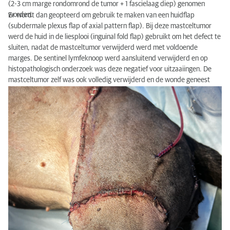
(2-3 cm marge rondomrond de tumor + 1 fascielaag diep) genomen
worden.
Er wordt dan geopteerd om gebruik te maken van een huidflap
(subdermale plexus flap of axial pattern flap). Bij deze mastceltumor
werd de huid in de liesplooi (inguinal fold flap) gebruikt om het defect te
sluiten, nadat de mastceltumor verwijderd werd met voldoende
marges. De sentinel lymfeknoop werd aansluitend verwijderd en op
histopathologisch onderzoek was deze negatief voor uitzaaiingen. De
mastceltumor zelf was ook volledig verwijderd en de wonde geneest
mooi.