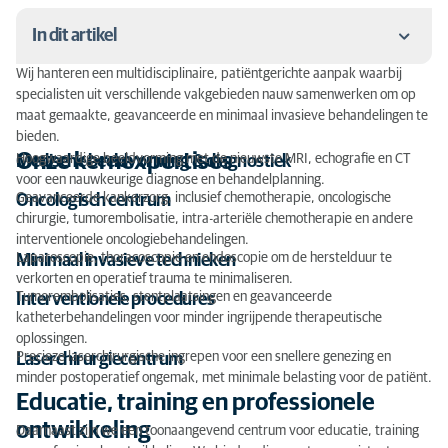
In dit artikel
Wij hanteren een multidisciplinaire, patiëntgerichte aanpak waarbij
Onze kernexpertises
specialisten uit verschillende vakgebieden nauw samenwerken om op
maat gemaakte, geavanceerde en minimaal invasieve behandelingen te
Educatie, training en professionele ontwikkeling
bieden.
Onze kernexpertises
Hoogwaardige beeldvorming met de nieuwste MRI, echografie en CT
Medische beeldvorming & diagnostiek
Onze belofte
voor een nauwkeurige diagnose en behandelplanning.
Geavanceerde kankerzorg, inclusief chemotherapie, oncologische
Oncologisch centrum
chirurgie, tumorembolisatie, intra-arteriële chemotherapie en andere
interventionele oncologiebehandelingen.
Laparoscopie, thoracoscopie en endoscopie om de herstelduur te
Minimaal invasieve technieken
verkorten en operatief trauma te minimaliseren.
Tumorembolisaties, stentplaatsingen en geavanceerde
Interventionele procedures
katheterbehandelingen voor minder ingrijpende therapeutische
oplossingen.
Precieze laserchirurgische ingrepen voor een snellere genezing en
Laserchirurgiecentrum
minder postoperatief ongemak, met minimale belasting voor de patiënt.
Educatie, training en professionele
ontwikkeling
Daarnaast zijn we een toonaangevend centrum voor educatie, training