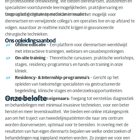
en professionele ontwikkeling. We bieden dierenartsen, assistenten en
specialisten voortdurende leermogelijkheden, praktijkervaring en
toegang tot de nieuwste medische innovaties.
Onze volledig digitale operatiekamer maakt het mogelijk voor
dierenartsen en verwijzende collega’s om operaties live en op afstand te
volgen, waardoor ze realtime inzicht krijgen in geavanceerde
chirurgische technieken.
Ons opleidingsaanbod
Online educatie
– Een platform voor dierenartsen wereldwijd
met interactieve trainingen, webinars en casusbesprekingen.
On-site training
– Theoretische cursussen, praktische workshops,
stages, residency-programma’s en hands-on training in onze
kliniek.
Residency- & Internship-programma’s
– Gericht op het
opleiden van toekomstige specialisten via gestructureerde
begeleiding, klinische stages en onderzoeksopportuniteiten.
Onze belofte
Voor huisdieren & hun eigenaars:
Toegang tot eersteklas diagnostiek
en behandelingen met minimaal invasieve technieken, voor een beter
herstel en meer levenskwaliteit. We bieden een online intakegesprek
aan om het traject van tweedelijnspatiënten die naar ons centrum
worden doorverwezen, optimaal voor te bereiden. In overleg met de
resultaten van hun eigen dierenarts bepalen we welke onderzoeken of
behandelingen nog ingepland moeten worden. Zo zorgen we voor een