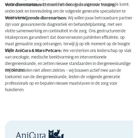
vlotte doorstroom, wat zowel het dier als de eigenaar ten goede komt.
Voor dierenartsen:
Een centrum voor geavanceerde training,
onderzoek en kennisdeling om de volgende generatie specialisten te
versterken.
Voor verwijzende dierenartsen:
Wij willen jouw betrouwbare partner
zijn voor geavanceerde diagnostiek en behandelplanning, met een
vlotte samenwerking en continuïteit in de zorg. Ons gestructureerde
intakeproces garandeert dat doorverwezen patiënten efficiënte, op
maat gemaakte zorg ontvangen, terwijl jij op elk moment op de hoogte
blijft.
Voor AniCura & Mars Petcare:
We versterken ons leiderschap op vlak
van oncologie, medische beeldvorming en interventionele
diergeneeskunde, en zetten nieuwe standaarden in diergeneeskundige
excellentie.
Wij behandelen niet alleen ziektes – wij bouwen actief mee aan de
toekomst van de diergeneeskunde, leiden de volgende generatie
professionals op en bepalen nieuwe maatstaven in de zorg voor
huisdieren.