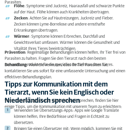
Parasiten:
Flöhe
: Symptome sind Juckreiz, Haarausfall und schwarze Punkte
auf der Haut. Flöhe können auch Krankheiten übertragen.
Zecken
: Achten Sie auf Hautreizungen, Juckreiz und Fieber.
Zecken können Lyme-Borreliose und andere ernsthafte
Erkrankungen übertragen.
Würmer
: Symptome können Erbrechen, Durchfall und
Gewichtsverlust umfassen. Würmer können die Gesundheit und
Vitalität Ihres Tieres beeinträchtigen.
Prävention
: Regelmäßige Behandlungen können helfen, Ihr Tier frei von
Parasiten zu halten. Fragen Sie den Tierarzt nach den besten
Präventionsprodukten für die speziellen Bedürfnisse Ihres Tieres.
Behandlung
: Wenn Sie vermuten, dass Ihr Tier Parasiten hat,
kontaktieren Sie uns sofort für eine umfassende Untersuchung und einen
effektiven Behandlungsplan.
Tipps zur Kommunikation mit dem
Tierarzt, wenn Sie kein Englisch oder
Niederländisch sprechen
Wenn Sie kein Englisch oder Niederländisch sprechen, finden Sie hier
einige Tipps, um die Kommunikation mit unserem Team zu erleichtern:
Verwenden Sie Übersetzungs-Apps: Apps wie Google Translate
können helfen, Ihre Bedürfnisse und Fragen in Echtzeit zu
übersetzen.
Bringen Sie einen Übersetzer mit: Wenn möglich, kommen Sie mit