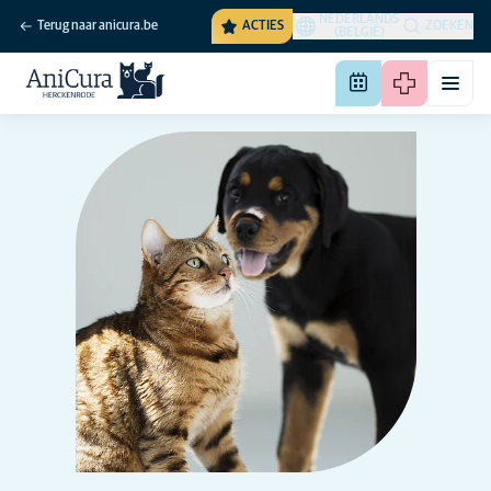
NEDERLANDS
Terug naar anicura.be
ACTIES
ZOEKEN
(BELGIË)