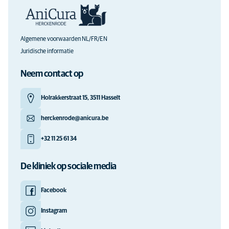
Algemene voorwaarden NL/FR/EN
Juridische informatie
Neem contact op
Holrakkerstraat 15, 3511 Hasselt
herckenrode@anicura.be
+32 11 25 61 34
De kliniek op sociale media
Facebook
Instagram