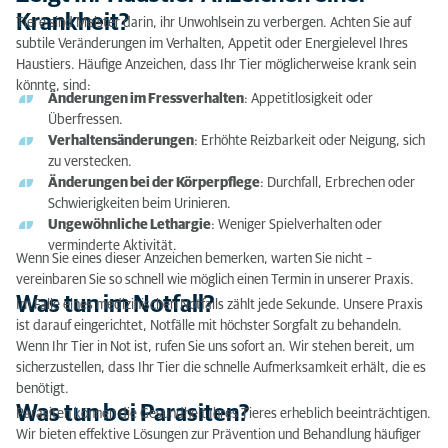
Zeigt Ihr Haustier Anzeichen einer Krankheit?
Krankheit?
Tiere sind Meister darin, ihr Unwohlsein zu verbergen. Achten Sie auf
subtile Veränderungen im Verhalten, Appetit oder Energielevel Ihres
Was tun im Notfall?
Haustiers. Häufige Anzeichen, dass Ihr Tier möglicherweise krank sein
könnte, sind:
Was tun bei Parasiten?
Änderungen im Fressverhalten
: Appetitlosigkeit oder
Überfressen.
Tipps zur Kommunikation mit dem Tierarzt, wenn
Verhaltensänderungen
: Erhöhte Reizbarkeit oder Neigung, sich
Sie kein Englisch oder Niederländisch sprechen
zu verstecken.
Änderungen bei der Körperpflege
: Durchfall, Erbrechen oder
Schwierigkeiten beim Urinieren.
Ungewöhnliche Lethargie
: Weniger Spielverhalten oder
verminderte Aktivität.
Wenn Sie eines dieser Anzeichen bemerken, warten Sie nicht –
vereinbaren Sie so schnell wie möglich einen Termin in unserer Praxis.
Was tun im Notfall?
Im Falle eines medizinischen Notfalls zählt jede Sekunde. Unsere Praxis
ist darauf eingerichtet, Notfälle mit höchster Sorgfalt zu behandeln.
Wenn Ihr Tier in Not ist, rufen Sie uns sofort an. Wir stehen bereit, um
sicherzustellen, dass Ihr Tier die schnelle Aufmerksamkeit erhält, die es
benötigt.
Was tun bei Parasiten?
Parasiten können die Gesundheit Ihres Tieres erheblich beeinträchtigen.
Wir bieten effektive Lösungen zur Prävention und Behandlung häufiger