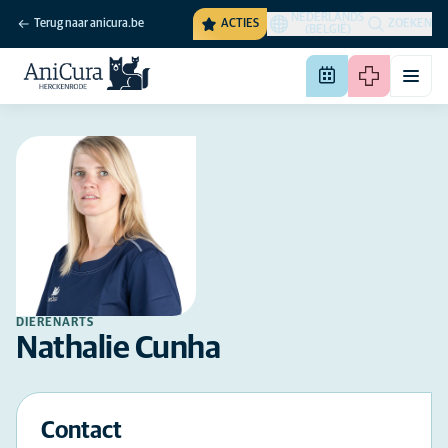
NEDERLANDS
Terug naar anicura.be
ACTIES
ZOEKEN
(BELGIË)
DIERENARTS
Nathalie Cunha
Contact