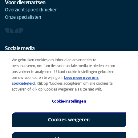
Voor dierenartsen
Overzicht spoedklinieken
Onze specialisten
Sociale media
We gebruiken cookies om inhoud en advertenties te
personaliseren, om functies voor sociale media te bieden en om
ons verkeer te analyseren. U kunt cookie-instellingen gebruiken
om uw voorkeuren te wijzigen.
Lees meer over ons
Cookies
cookiebeleid
(opens in a new tab)
. Klik op 'Cookies accepteren' om alle cookies te
Privacyverklaring
activeren of klik op 'Cookies weigeren' als u ze niet wilt.
Gebruiksvoorwaarden
Cookie-instellingen
Accessibility
Global Human Rights
AniCura is een partner van Mars, Inc © 2026
Cookies weigeren