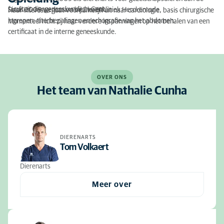
faculteit diergeneeskunde in Gent.
Sinds 2009 werkzaam bij Dierenkliniek Herckenrode.
Haar interesse gaat voornamelijk uit naar cardiologie, basis chirurgische
ingrepen, titerbepalingen en echografie van het abdomen.
Momenteel richt zij haar verdere inspanningen op het behalen van een
certificaat in de interne geneeskunde.
OVER ONS
Het team van Nathalie Cunha
DIERENARTS
Tom Volkaert
Dierenarts
Meer over