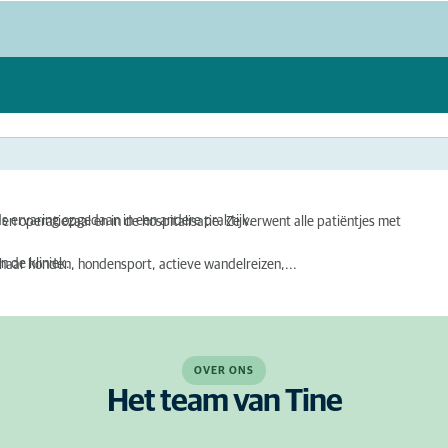
s ervaring opgedaan in een andere praktijk.
- en operatiezaal en in de hospitalisatie. Ze verwent alle patiëntjes met
n de kliniek.
t haar honden, hondensport, actieve wandelreizen,...
OVER ONS
Het team van Tine