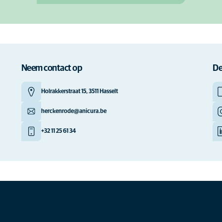
Neem contact op
De
Holrakkerstraat 15, 3511 Hasselt
herckenrode@anicura.be
+32 11 25 61 34