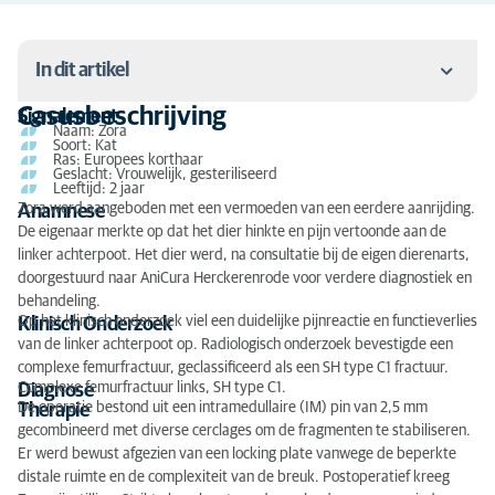
In dit artikel
Casusbeschrijving
Signalement
Naam: Zora
Casusbeschrijving
Soort: Kat
Ras: Europees korthaar
Geslacht: Vrouwelijk, gesteriliseerd
Bespreking
Leeftijd: 2 jaar
Zora werd aangeboden met een vermoeden van een eerdere aanrijding.
Anamnese
De eigenaar merkte op dat het dier hinkte en pijn vertoonde aan de
linker achterpoot. Het dier werd, na consultatie bij de eigen dierenarts,
doorgestuurd naar AniCura Herckerenrode voor verdere diagnostiek en
behandeling.
Op het klinisch onderzoek viel een duidelijke pijnreactie en functieverlies
Klinisch Onderzoek
van de linker achterpoot op. Radiologisch onderzoek bevestigde een
complexe femurfractuur, geclassificeerd als een SH type C1 fractuur.
Complexe femurfractuur links, SH type C1.
Diagnose
De operatie bestond uit een intramedullaire (IM) pin van 2,5 mm
Therapie
gecombineerd met diverse cerclages om de fragmenten te stabiliseren.
Er werd bewust afgezien van een locking plate vanwege de beperkte
distale ruimte en de complexiteit van de breuk. Postoperatief kreeg