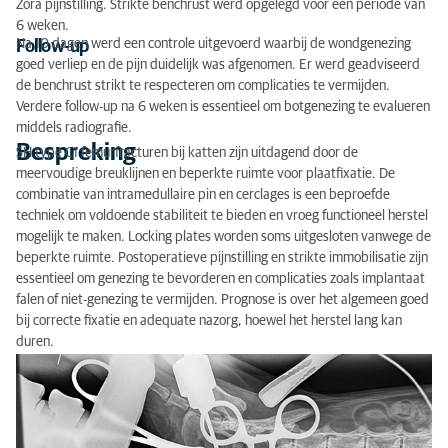
Zora pijnstilling. Strikte benchrust werd opgelegd voor een periode van
6 weken.
Na 10 dagen werd een controle uitgevoerd waarbij de wondgenezing
Follow-up
goed verliep en de pijn duidelijk was afgenomen. Er werd geadviseerd
de benchrust strikt te respecteren om complicaties te vermijden.
Verdere follow-up na 6 weken is essentieel om botgenezing te evalueren
middels radiografie.
Bespreking
SH type C1 femurfracturen bij katten zijn uitdagend door de
meervoudige breuklijnen en beperkte ruimte voor plaatfixatie. De
combinatie van intramedullaire pin en cerclages is een beproefde
techniek om voldoende stabiliteit te bieden en vroeg functioneel herstel
mogelijk te maken. Locking plates worden soms uitgesloten vanwege de
beperkte ruimte. Postoperatieve pijnstilling en strikte immobilisatie zijn
essentieel om genezing te bevorderen en complicaties zoals implantaat
falen of niet-genezing te vermijden. Prognose is over het algemeen goed
bij correcte fixatie en adequate nazorg, hoewel het herstel lang kan
duren.