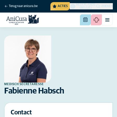
NEDERLANDS
Terug naar anicura.be
ACTIES
ZOEKEN
(BELGIË)
MEDISCH SECRETARESSE
Fabienne Habsch
Contact