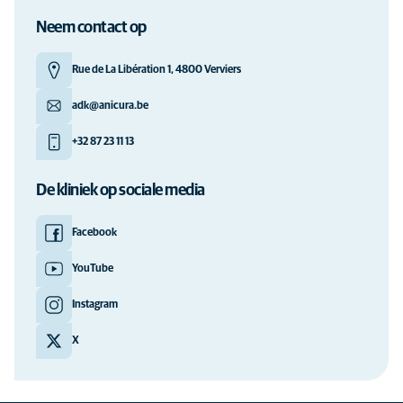
Neem contact op
Rue de La Libération 1, 4800 Verviers
adk@anicura.be
+32 87 23 11 13
De kliniek op sociale media
Facebook
YouTube
Instagram
X