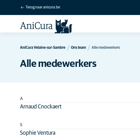
Terug naar anicura.be
AniCura Velaine-sur-Sambre
Ons team
Alle medewerkers
Alle medewerkers
A
Arnaud Cnockaert
S
Sophie Ventura