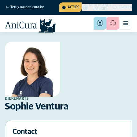
NEDERLANDS
Terug naar anicura.be
ACTIES
ZOEKEN
(BELGIË)
DIERENARTS
Sophie Ventura
Contact