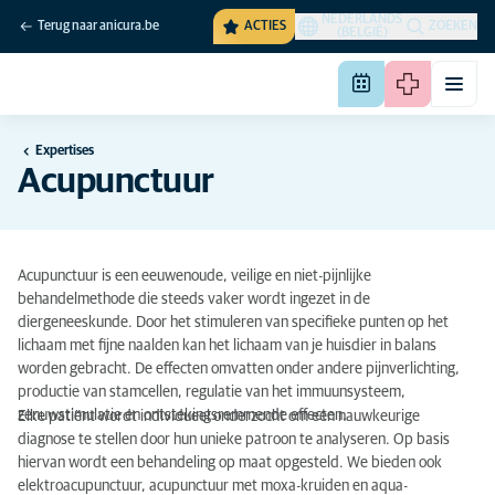
NEDERLANDS
Terug naar anicura.be
ACTIES
ZOEKEN
(BELGIË)
Expertises
Acupunctuur
Acupunctuur is een eeuwenoude, veilige en niet-pijnlijke
behandelmethode die steeds vaker wordt ingezet in de
diergeneeskunde. Door het stimuleren van specifieke punten op het
lichaam met fijne naalden kan het lichaam van je huisdier in balans
worden gebracht. De effecten omvatten onder andere pijnverlichting,
productie van stamcellen, regulatie van het immuunsysteem,
zenuwstimulatie en ontstekingsremmende effecten.
Elke patiënt wordt individueel onderzocht om een nauwkeurige
diagnose te stellen door hun unieke patroon te analyseren. Op basis
hiervan wordt een behandeling op maat opgesteld. We bieden ook
elektroacupunctuur, acupunctuur met moxa-kruiden en aqua-