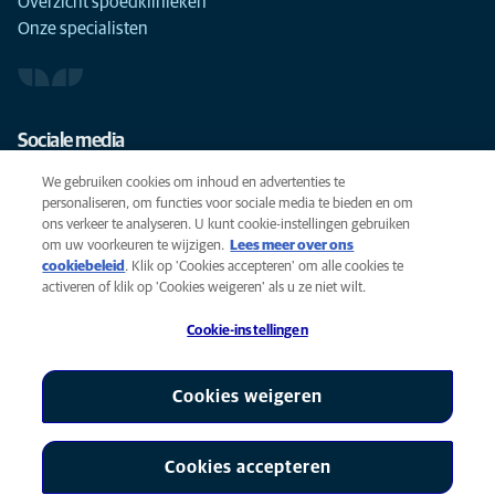
Overzicht spoedklinieken
Onze specialisten
Sociale media
We gebruiken cookies om inhoud en advertenties te
personaliseren, om functies voor sociale media te bieden en om
ons verkeer te analyseren. U kunt cookie-instellingen gebruiken
om uw voorkeuren te wijzigen.
Lees meer over ons
Cookies
cookiebeleid
(opens in a new tab)
. Klik op 'Cookies accepteren' om alle cookies te
Privacyverklaring
activeren of klik op 'Cookies weigeren' als u ze niet wilt.
Gebruiksvoorwaarden
Cookie-instellingen
Accessibility
Global Human Rights
AniCura is een partner van Mars, Inc © 2026
Cookies weigeren
Cookies accepteren
Cookie-instellingen