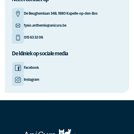
De Beughemlaan 34B, 1880 Kapelle-op-den-Bos
fysio.anthemis@anicura.be
015 63 32 06
De kliniek op sociale media
Facebook
Instagram