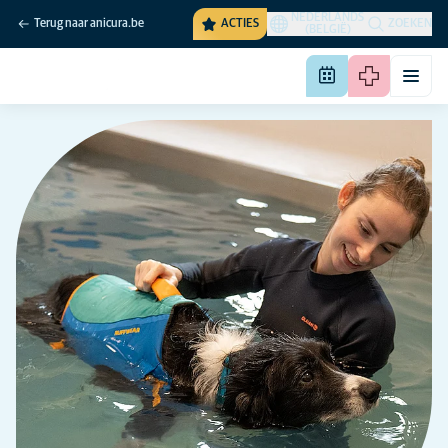
NEDERLANDS
Terug naar anicura.be
ACTIES
ZOEKEN
(BELGIË)