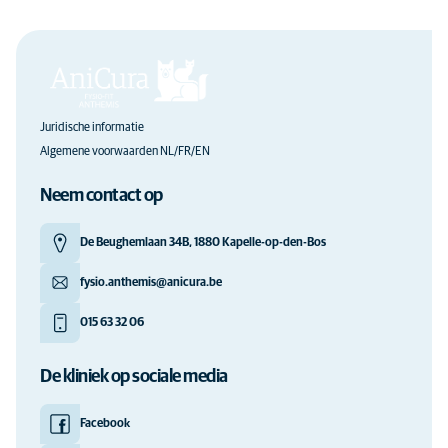
Juridische informatie
Algemene voorwaarden NL/FR/EN
Neem contact op
De Beughemlaan 34B, 1880 Kapelle-op-den-Bos
fysio.anthemis@anicura.be
015 63 32 06
De kliniek op sociale media
Facebook