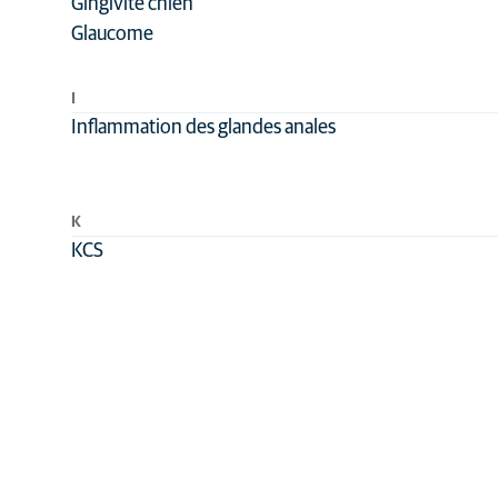
Gingivite chien
Glaucome
I
Inflammation des glandes anales
K
KCS