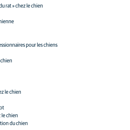
u rat » chez le chien
chienne
essionnaires pour les chiens
 chien
ez le chien
ot
 le chien
ation du chien