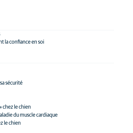
s
nt la confiance en soi
 sa sécurité
» chez le chien
aladie du muscle cardiaque
z le chien