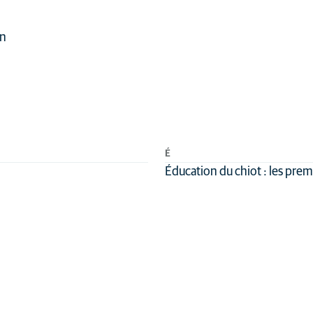
en
É
Éducation du chiot : les pre