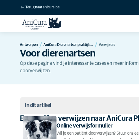
Terug naar anicura.be
Antwerpen
AniCura Dierenartsenpraktijk Plantijn te Berchem
Verwijzers
Voor dierenartsen
Op deze pagina vind je interessante cases en meer informa
doorverwijzen.
In dit artikel
Een patiënt verwijzen naar AniCura Pl
Een patiënt verwijzen naar AniCura Plantijn
Online verwijsformulier
Wil je een patiënt doorverwijzen? Stuur ons ee
Cases van AniCura Plantijn