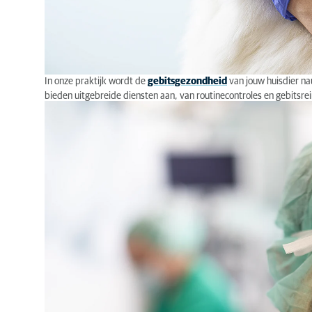
In onze praktijk
wordt
de
gebitsgezondheid
van jo
uw
huisdier
na
bieden uitgebreide diensten aan,
van routinecontroles en gebitsr
Geavanceerde scopieën