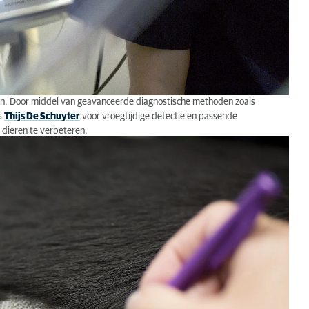
eden. Door middel van geavanceerde diagnostische methoden zoals
ts
Thijs De Schuyter
voor vroegtijdige detectie en passende
 dieren te verbeteren.