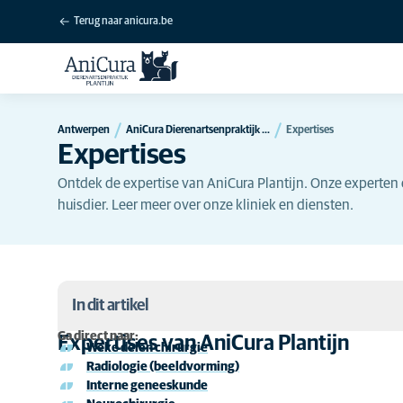
Terug naar anicura.be
Antwerpen
AniCura Dierenartsenpraktijk Plantijn te Berchem
Expertises
Expertises
Ontdek de expertise van AniCura Plantijn. Onze experten e
huisdier. Leer meer over onze kliniek en diensten.
In dit artikel
Ga direct naar:
Expertises van AniCura Plantijn
Weke delen chirurgie
Expertises van AniCura Plantijn
Radiologie (beeldvorming)
Interne geneeskunde
Cardiologie