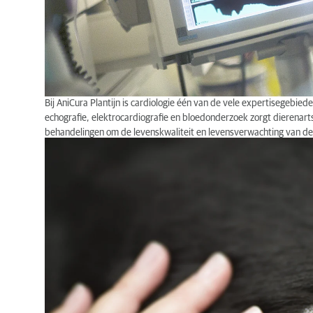
Bij AniCura Plantijn is cardiologie één van de vele expertisegebi
echografie, elektrocardiografie en bloedonderzoek zorgt dierenar
behandelingen om de levenskwaliteit en levensverwachting van de
Dermatologie