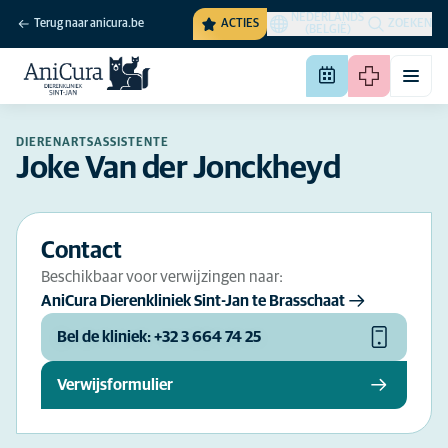
NEDERLANDS
Terug naar anicura.be
ACTIES
ZOEKEN
(BELGIË)
DIERENARTSASSISTENTE
Joke Van der Jonckheyd
Contact
Beschikbaar voor verwijzingen naar:
AniCura Dierenkliniek Sint-Jan te Brasschaat
Bel de kliniek: +32 3 664 74 25
Verwijsformulier