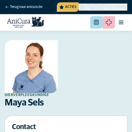
NEDERLANDS
Terug naar anicura.be
ACTIES
ZOEKEN
(BELGIË)
DIERVERPLEEGKUNDIGE
Maya Sels
Contact