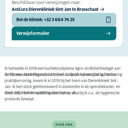
Beschikbaar voor verwijzingen naar:
AniCura Dierenkliniek Sint-Jan te Brasschaat
Bel de kliniek: +32 3 664 74 25
Verwijsformulier
Ik behaalde in 2018 een bachelorsdiploma Agro- en Biotechnologie aan
de Thomas More Hogeschool in Geel, in de afstudeerrichting Dierenzorg.
Ik heb een voorliefde voor katten en konijnen. Na een jaar van extra
praktijkervaring, kwam ik in 2019 bij het team van Dierenkliniek Sint-
Jan. Ik ben sterk geïnteresseerd in assistentie in de operatiekamer, en
stem mijn verdere opleiding daar ook op af.
Sinds 2023 ben ik kwaliteitscoördinator, waarbij ik o.a. de hygiënische
protocols bewaak.
OVER ONS