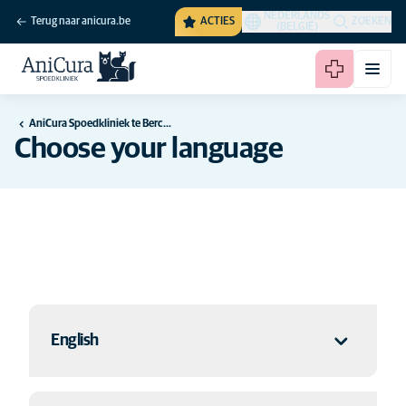
NEDERLANDS
Terug naar anicura.be
ACTIES
ZOEKEN
(BELGIË)
AniCura Spoedkliniek te Berchem
Choose your language
English