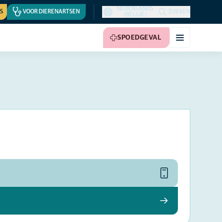
NEDERLANDS
S
VOOR DIERENARTSEN
ZOEKEN
(BELGIË)
SPOEDGEVAL