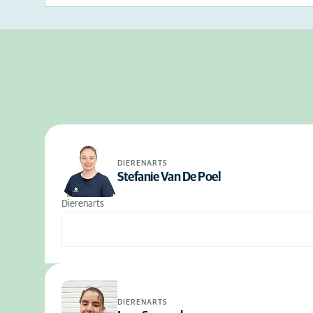
DIERENARTS
Stefanie Van De Poel
Dierenarts
DIERENARTS