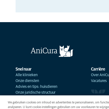
Snel naar
Carrière
Alle klinieken
Over AniCu
Onze diensten
Vacatures
Advies en tips: huisdieren
Onze juridische structuur
We gebruiken cookies om inhoud en advertenties te personaliseren, om functie
analyseren. U kunt cookie-instellingen gebruiken om uw voorkeuren te wijzige