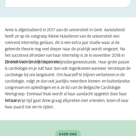
Anne is afgestudeerd in 2017 aan de universiteit in Gent. Aansluitend
heeft ze op de vakgroep Kleine Huisdieren van de universiteit een
roterend internship gedaan, dit is een extra jaar studie waar al de
geleerde theorie nog veel dieper naar de praktijk wordt omgezet. Na
het succesvol afronden van haar internship is ze in november 2018 in
Dierenkliniek De Ark begonnen.
Ze doet voornamelijk de eerstelijnsdiergeneeskunde. Haar grote passie
is cardiologie en je zult haar dan ook tegenkomen wanneer Veronique de
cardiologe bij ons langskomt. Om haarzelf te blijven verbeteren in de
cardiologie, volgt ze dan ook jaarlijks meerdere binnen- en buitenlandse
congressen en opleidingen en is ze lid van de Belgische Cardiologie
Werkgroep. Eenmaal thuis wordt al haar aandacht opgeëist door haar
kat Lucy.
In haar vrije tijd gaat Anne graag afspreken met vrienden, lezen of naar
haar paard toe om te rijden.
OVER ONS