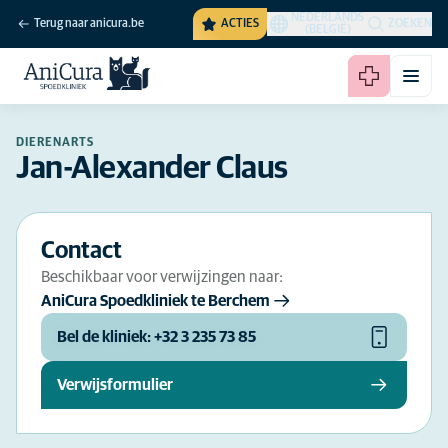
NEDERLANDS
Terug naar anicura.be
ACTIES
ZOEKEN
(BELGIË)
DIERENARTS
Jan-Alexander Claus
Contact
Beschikbaar voor verwijzingen naar:
AniCura Spoedkliniek te Berchem
Bel de kliniek: +32 3 235 73 85
Verwijsformulier