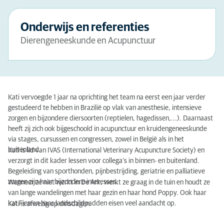
Onderwijs en referenties
Dierengeneeskunde en Acupunctuur
Kati vervoegde 1 jaar na oprichting het team na eerst een jaar verder
gestudeerd te hebben in Brazilië op vlak van anesthesie, intensieve
zorgen en bijzondere diersoorten (reptielen, hagedissen,...). Daarnaast
heeft zij zich ook bijgeschoold in acupunctuur en kruidengeneeskunde
via stages, cursussen en congressen, zowel in België als in het
buitenland.
Kati is lid van IVAS (International Veterinary Acupuncture Society) en
verzorgt in dit kader lessen voor collega’s in binnen- ­en buitenland.
Begeleiding van sporthonden, pijnbestrijding, geriatrie en palliatieve
zorgen zijn haar bijzondere interesses.
Wanneer ze niet werkt in De Ark, werkt ze graag in de tuin en houdt ze
van lange wandelingen met haar gezin en haar hond Poppy. Ook haar
kat Fien en haar landschildpadden eisen veel aandacht op.
Kati is afwezig op dinsdagen.