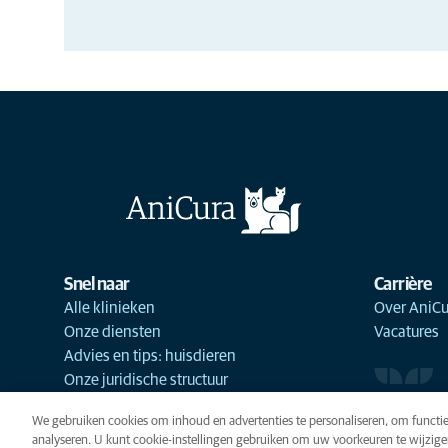
Snel naar
Carrière
Alle klinieken
Over AniCu
Onze diensten
Vacatures
Advies en tips: huisdieren
Onze juridische structuur
We gebruiken cookies om inhoud en advertenties te personaliseren, om functie
analyseren. U kunt cookie-instellingen gebruiken om uw voorkeuren te wijzige