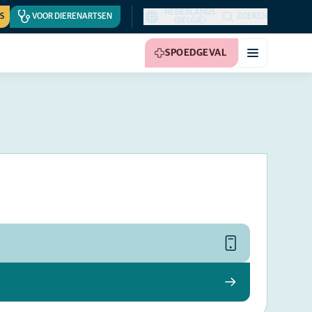
NEDERLANDS
S
VOOR DIERENARTSEN
ZOEKEN
(BELGIË)
SPOEDGEVAL