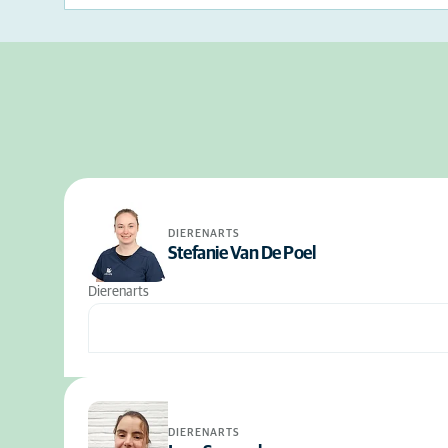
DIERENARTS
Stefanie Van De Poel
Dierenarts
DIERENARTS